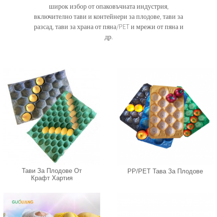
широк избор от опаковъчната индустрия,
включително тави и контейнери за плодове, тави за
разсад, тави за храна от пяна/PET и мрежи от пяна и
др.
Тави За Плодове От
PP/PET Тава За Плодове
Крафт Хартия