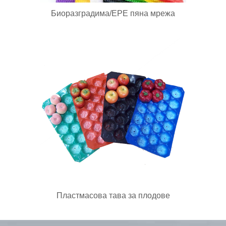
Биоразградима/EPE пяна мрежа
Пластмасова тава за плодове