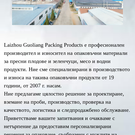
Laizhou Guoliang Packing Products е професионален
производител и износител на опаковъчни материали
за пресни плодове и зеленчуци, месо и водни
продукти. Ние сме специализирани в производството
и износа на такива опаковъчни продукти от 19
години, от 2007 г. насам.
Ние предлагаме цялостно решение за проектиране,
вземане на проби, производство, проверка на
качеството, логистика и следпродажбено обслужване.
Приветстваме вашите запитвания и очакваме с
нетърпение да предоставим персонализирани
решения за опаковане, съобразени с нуждите на