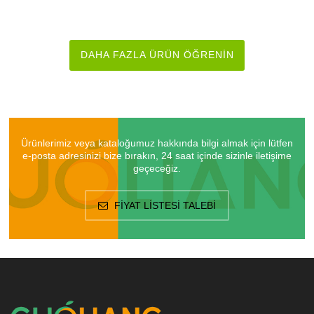
Ağ
DAHA FAZLA ÜRÜN ÖĞRENIN
Ürünlerimiz veya kataloğumuz hakkında bilgi almak için lütfen
e-posta adresinizi bize bırakın, 24 saat içinde sizinle iletişime
geçeceğiz.
FIYAT LISTESI TALEBI