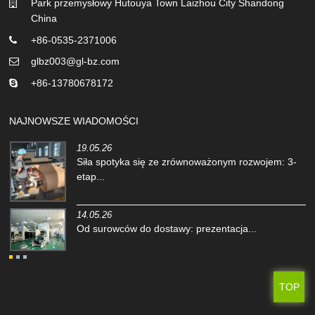
Park przemysłowy Hutouya Town Laizhou City Shandong
China
+86-0535-2371006
glbz003@gl-bz.com
+86-13780678172
NAJNOWSZE WIADOMOŚCI
19.05.26
Siła spotyka się ze zrównoważonym rozwojem: 3-
etap...
14.05.26
Od surowców do dostawy: prezentacja...
TOP