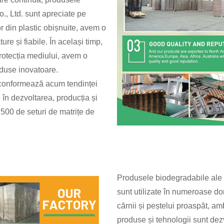
, Ltd. sunt apreciate pe
r din plastic obișnuite, avem o
ure și fiabile. În același timp,
rotecția mediului, avem o
roduse inovatoare.
 conformează acum tendinței
 în dezvoltarea, producția și
500 de seturi de matrițe de
Produsele biodegradabile ale
sunt utilizate în numeroase do
cărnii și peștelui proaspăt, am
produse și tehnologii sunt dezv