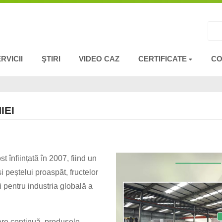
RVICII
ŞTIRI
VIDEO CAZ
CERTIFICATE
CO
IEI
 înființată în 2007, fiind un
și peștelui proaspăt, fructelor
ii pentru industria globală a
are continuă, produsele