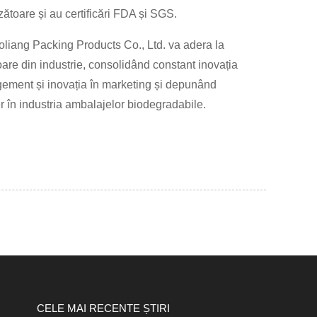
ătoare și au certificări FDA și SGS.
uoliang Packing Products Co., Ltd. va adera la
oare din industrie, consolidând constant inovația
gement și inovația în marketing și depunând
er în industria ambalajelor biodegradabile.
CELE MAI RECENTE ȘTIRI