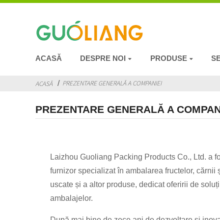
ACASĂ
DESPRE NOI
PRODUSE
SE
PREZENTARE GENERALĂ A COMPANIEI
ACASĂ
PREZENTARE GENERALĂ A COMPAN
Laizhou Guoliang Packing Products Co., Ltd. a fost
furnizor specializat în ambalarea fructelor, cărnii 
uscate și a altor produse, dedicat oferirii de soluț
ambalajelor.
După mai bine de zece ani de dezvoltare și inov