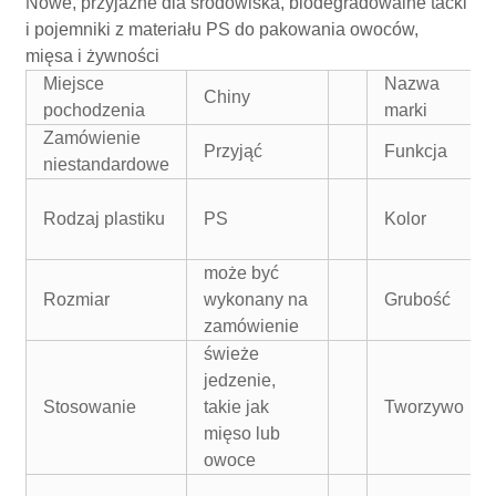
Nowe, przyjazne dla środowiska, biodegradowalne tacki
i pojemniki z materiału PS do pakowania owoców,
mięsa i żywności
Miejsce
Nazwa
Chiny
pochodzenia
marki
Zamówienie
Przyjąć
Funkcja
niestandardowe
Rodzaj plastiku
PS
Kolor
może być
Rozmiar
wykonany na
Grubość
zamówienie
świeże
jedzenie,
Stosowanie
takie jak
Tworzywo
mięso lub
owoce