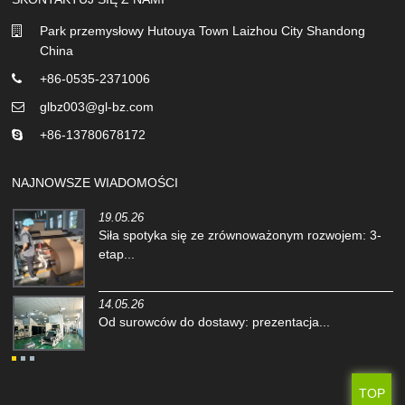
Park przemysłowy Hutouya Town Laizhou City Shandong
China
+86-0535-2371006
glbz003@gl-bz.com
+86-13780678172
NAJNOWSZE WIADOMOŚCI
19.05.26
Siła spotyka się ze zrównoważonym rozwojem: 3-
etap...
14.05.26
Od surowców do dostawy: prezentacja...
TOP