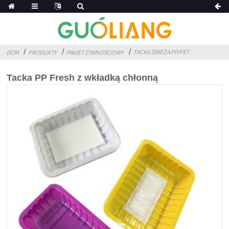
TACKA ŚWIEŻA PP/PET
DOM
PRODUKTY
PAKIET ŻYWNOŚCIOWY
Tacka PP Fresh z wkładką chłonną