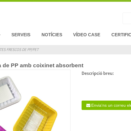
SERVEIS
NOTÍCIES
VÍDEO CASE
CERTIFI
TES FRESCOS DE PP/PET
a de PP amb coixinet absorbent
Descripció breu:
Envia'ns un correu el