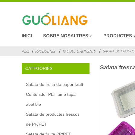
INICI
SOBRE NOSALTRES
PRODUCTES
SAFATA DE PRODUC
INICI
PRODUCTES
PAQUET D'ALIMENTS
Safata fresc
CATEGORIES
Safata de fruita de paper kraft
Contenidor PET amb tapa
abatible
Safata de productes frescos
de PP/PET
Safata de fruita PP/PET