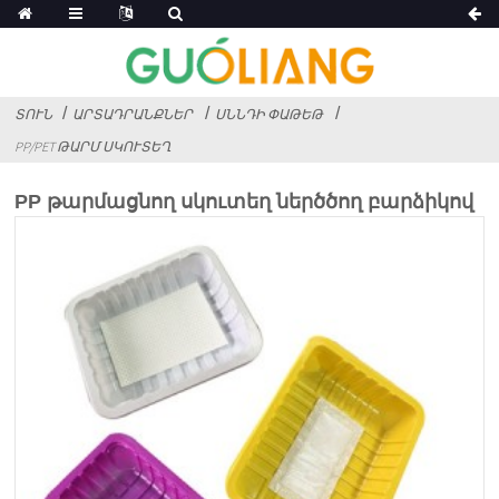
ՏՈՒՆ
ԱՐՏԱԴՐԱՆՔՆԵՐ
ՍՆՆԴԻ ՓԱԹԵԹ
PP/PET ԹԱՐՄ ՍԿՈՒՏԵՂ
PP թարմացնող սկուտեղ ներծծող բարձիկով