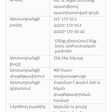
սև։ և այլն
Ընդունեք
պատվերով
պատրաստված գույն
Արտադրանքի
225*173*33.3
չափը
մմ
225*173*43.4
մմ
220*170*60 մմ
Մենք ընդունում ենք
նաև անհատական ​​
չափսեր
Արտադրանքի
22գ 24գ 26գ.այլ
քաշը
Արտադրանքի
400 հատ/
փաթեթավորում
ստվարաթուղթ
Արտադրանքի
Հարմար է թարմ մսի և
կիրառում
ձկան
փաթեթավորման
համար
Ներծծող բարձիկ
Արյունն ու ջուրը