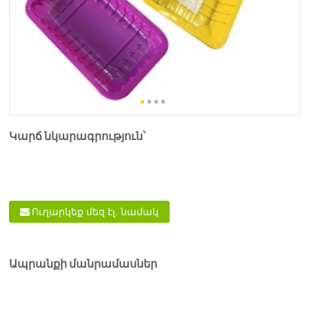
Կարճ նկարագրություն՝
Ուղարկեք մեզ էլ. նամակ
Ապրանքի մանրամասներ