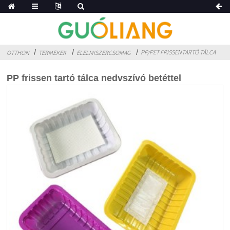
PP/PET FRISSENTARTÓ TÁLCA
OTTHON
TERMÉKEK
ÉLELMISZERCSOMAG
PP frissen tartó tálca nedvszívó betéttel