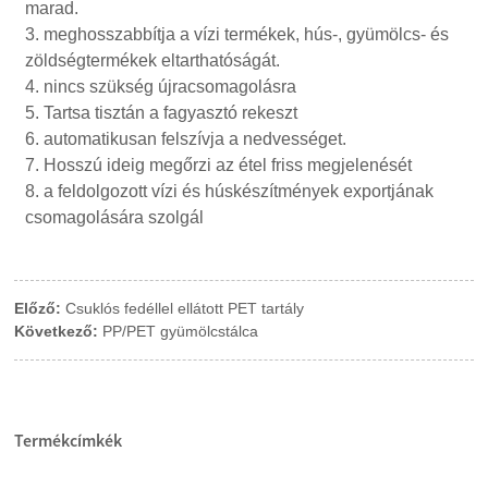
marad.
3. meghosszabbítja a vízi termékek, hús-, gyümölcs- és
zöldségtermékek eltarthatóságát.
4. nincs szükség újracsomagolásra
5. Tartsa tisztán a fagyasztó rekeszt
6. automatikusan felszívja a nedvességet.
7. Hosszú ideig megőrzi az étel friss megjelenését
8. a feldolgozott vízi és húskészítmények exportjának
csomagolására szolgál
Előző:
Csuklós fedéllel ellátott PET tartály
Következő:
PP/PET gyümölcstálca
Termékcímkék