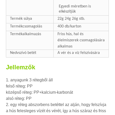
Egyedi méretben is
elkészítjük
Termék súlya
22g 24g 26g stb.
Termékcsomagolás
400 db/karton
Termékalkalmazás
Friss hús, hal és
élelmiszerek csomagolására
alkalmas
Nedvszívó betét
A vér és a víz felszívására
Jellemzők
1. anyagunk 3 rétegből áll
felső réteg: PP
középső réteg: PP+kalcium-karbonát
alsó réteg: PP
2. egy réteg abszorbens betéttel az alján, hogy felszívja
a hús felesleges vízét és vérét, így a hús száraz és friss