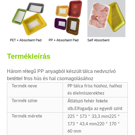
Termékleírás
Három rétegű PP anyagból készült tálca nedvszívó
betéttel friss hús és hal csomagolásához
Termék neve
PP tálca friss húshoz, halhoz
és élelmiszerekhez
Termék színe
Átlátszó
fehér fekete
stb.
Elfogadja az egyedi színt
Termék mérete
225 * 173 * 33,3 mm
225 *
173 * 43,4 mm
220 * 170 *
60 mm