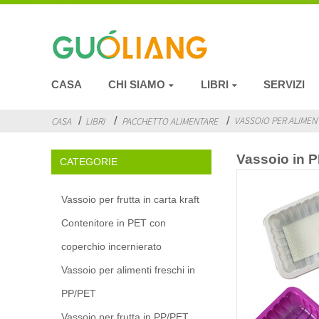
CASA
CHI SIAMO
LIBRI
SERVIZI
VASSOIO PER ALIMENT
CASA
LIBRI
PACCHETTO ALIMENTARE
Vassoio in 
CATEGORIE
Vassoio per frutta in carta kraft
Contenitore in PET con
coperchio incernierato
Vassoio per alimenti freschi in
PP/PET
Vassoio per frutta in PP/PET