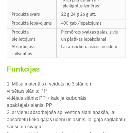
Mēs pieņemam arī
pielāgotus izmērus
Produkta svars
22 g 24 g 26 g utt.
Produkta iepakojums
400 gab./iepakojums
Produkta
Piemērots svaigas gaļas, zivju
pielietojums
un pārtikas iepakošanai
Absorbējošs
Lai absorbētu asinis un ūdeni
spilventiņš
Funkcijas
1. Mūsu materiāls ir veidots no 3 slāņiem
virsējais slānis: PP
vidējais slānis: PP + kalcija karbonāts
apakšējais slānis: PP
2. ar vienu absorbējoša spilventiņa slāni apakšā, lai
absorbētu lieko gaļas ūdeni un asinis, lai gaļa saglabātu
sausu un svaigu.