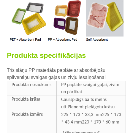
Produkta specifikācijas
Trīs slāņu PP materiāla paplāte ar absorbējošu
spilventiņu svaigas gaļas un zivju iesaiņošanai
Produkta nosaukums
PP paplāte svaigai gaļai, zivīm
un pārtikai
Produkta krāsa
Caurspīdīgs
balts melns
utt.
Pieņemt pielāgotu krāsu
Produkta izmērs
225 * 173 * 33,3 mm
225 * 173
* 43,4 mm
220 * 170 * 60 mm