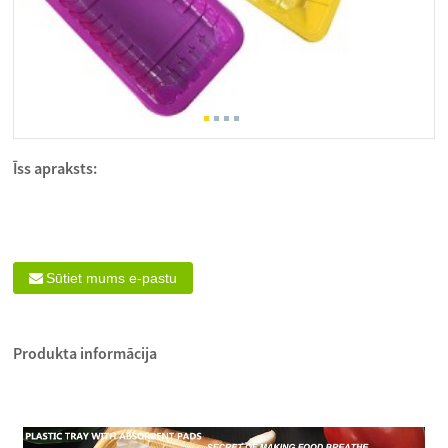
Īss apraksts:
Sūtiet mums e-pastu
Produkta informācija