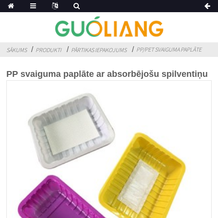
PP/PET SVAIGUMA PAPLĀTE
SĀKUMS
PRODUKTI
PĀRTIKAS IEPAKOJUMS
PP svaiguma paplāte ar absorbējošu spilventiņu