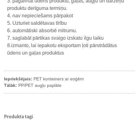
3. pagarināt ūdens produktu, gaļas, augļu un dārzeņu
produktu derīguma termiņu.
4. nav nepieciešams pārpakot
5. Uzturiet saldētavas tīrību
6. automātiski absorbē mitrumu.
7. saglabāt pārtikas svaigo izskatu ilgu laiku
8.izmanto, lai iepakotu eksportam ļoti pārstrādātus
ūdens un gaļas produktus
Iepriekšējais:
PET konteiners ar eņģēm
Tālāk:
PP/PET augļu paplāte
Produkta tagi