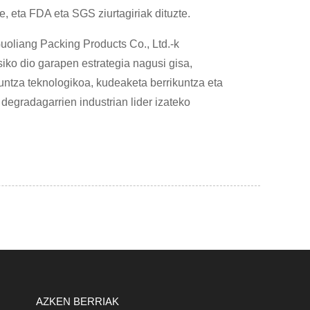
e, eta FDA eta SGS ziurtagiriak dituzte.
Guoliang Packing Products Co., Ltd.-k
siko dio garapen estrategia nagusi gisa,
kuntza teknologikoa, kudeaketa berrikuntza eta
 degradagarrien industrian lider izateko
AZKEN BERRIAK