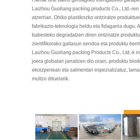
Laizhou Guoliang packing products Co., Ltd.-ren 
atzerrian. Ohiko plastikozko ontziratze produktue
fabrikazio-teknologia heldu eta fidagarria dugu.
babesteko degradatzen diren ontziratze produktu
zientifikorako gaitasun sendoa eta produktu berri
Laizhou Guoliang packing Products Co., Ltd.-k
joera globalari jarraitzen dio orain, produktu b
ekoizpenean eta salmentan espezializatuz, tam
multzo dituelarik.