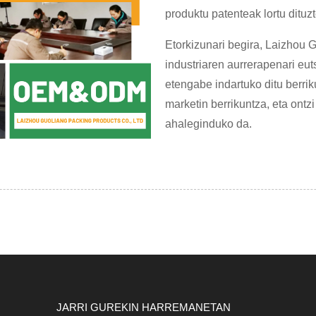
produktu patenteak lortu dituzt
Etorkizunari begira, Laizhou 
industriaren aurrerapenari eut
etengabe indartuko ditu berri
marketin berrikuntza, eta ontzi
ahaleginduko da.
JARRI GUREKIN HARREMANETAN