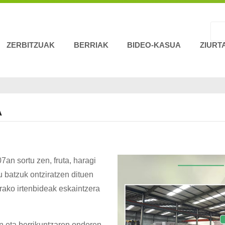
ZERBITZUAK
BERRIAK
BIDEO-KASUA
ZIURT
A
an sortu zen, fruta, haragi
tu batzuk ontziratzen dituen
erako irtenbideak eskaintzera
 eta berrikuntzaren ondoren,