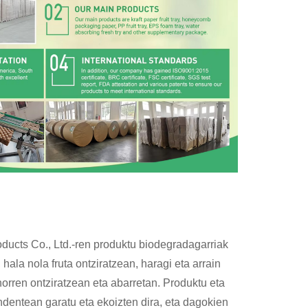
ucts Co., Ltd.-ren produktu biodegradagarriak
 hala nola fruta ontziratzean, haragi eta arrain
ehorren ontziratzean eta abarretan. Produktu eta
entean garatu eta ekoizten dira, eta dagokien