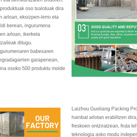
produktuak oso txalotuak dira
n arloan, ekoizpen-lerro eta
 Aldi berean, ingurumena
en arloan, ikerketa
tzaileak ditugu.
 ingurumenaren babesaren
iodegradagarrien garapenean,
aina osoko 500 produktu molde
Laizhou Guoliang Packing Prod
hainbat arlotan erabiltzen dira,
freskoen ontziratzean, fruta l
teknologia asko modu independ