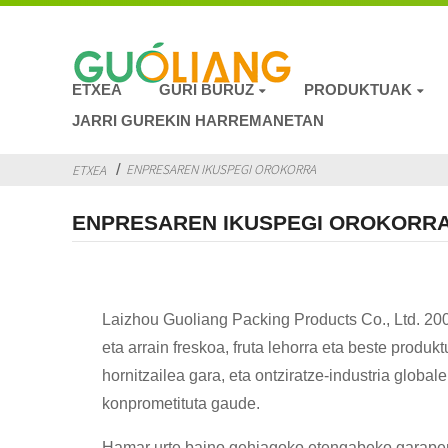
ETXEA
GURI BURUZ
PRODUKTUAK
JARRI GUREKIN HARREMANETAN
ENPRESAREN IKUSPEGI OROKORRA
ETXEA
ENPRESAREN IKUSPEGI OROKORR
Laizhou Guoliang Packing Products Co., Ltd. 2007
eta arrain freskoa, fruta lehorra eta beste produk
hornitzailea gara, eta ontziratze-industria global
konprometituta gaude.
Hamar urte baino gehiagoko etengabeko garapen