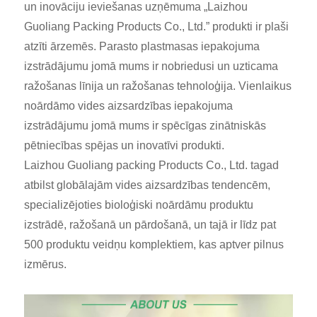
un inovāciju ieviešanas uzņēmuma „Laizhou
Guoliang Packing Products Co., Ltd.” produkti ir plaši
atzīti ārzemēs. Parasto plastmasas iepakojuma
izstrādājumu jomā mums ir nobriedusi un uzticama
ražošanas līnija un ražošanas tehnoloģija. Vienlaikus
noārdāmo vides aizsardzības iepakojuma
izstrādājumu jomā mums ir spēcīgas zinātniskās
pētniecības spējas un inovatīvi produkti.
Laizhou Guoliang packing Products Co., Ltd. tagad
atbilst globālajām vides aizsardzības tendencēm,
specializējoties bioloģiski noārdāmu produktu
izstrādē, ražošanā un pārdošanā, un tajā ir līdz pat
500 produktu veidņu komplektiem, kas aptver pilnus
izmērus.