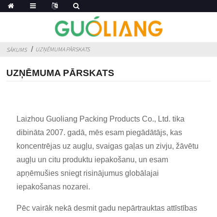
UZŅĒMUMA PĀRSKATS
SĀKUMS
UZŅĒMUMA PĀRSKATS
Laizhou Guoliang Packing Products Co., Ltd. tika
dibināta 2007. gadā, mēs esam piegādātājs, kas
koncentrējas uz augļu, svaigas gaļas un zivju, žāvētu
augļu un citu produktu iepakošanu, un esam
apņēmušies sniegt risinājumus globālajai
iepakošanas nozarei.
Pēc vairāk nekā desmit gadu nepārtrauktas attīstības