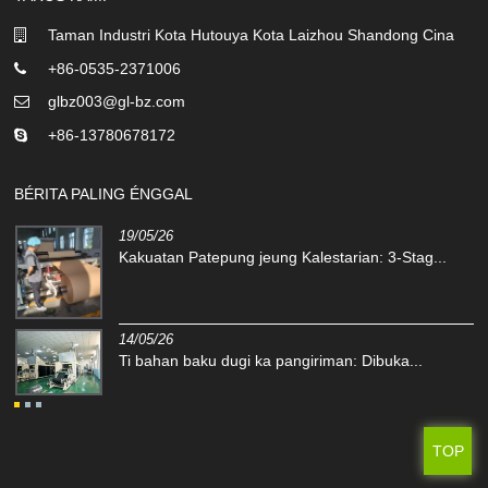
Taman Industri Kota Hutouya Kota Laizhou Shandong Cina
+86-0535-2371006
glbz003@gl-bz.com
+86-13780678172
BÉRITA PALING ÉNGGAL
19/05/26
..
Kakuatan Patepung jeung Kalestarian: 3-Stag...
14/05/26
Ti bahan baku dugi ka pangiriman: Dibuka...
TOP