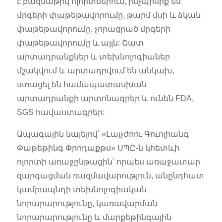
է բազմաթիվ ոլորտներում, ինչպիսիք են
մրգերի փաթեթավորումը, թարմ մսի և ձկան
փաթեթավորումը, չորացրած մրգերի
փաթեթավորումը և այլն: Շատ
արտադրանքներ և տեխնոլոգիաներ
մշակվում և արտադրվում են անկախ,
ստացել են համապատասխան
արտադրանքի արտոնագրեր և ունեն FDA,
SGS հավաստագրեր:
Ապագային նայելով՝ «Լայչժոու Գուոլիանգ
Փաթեթինգ Փրոդաքթս» ՍՊԸ-ն կհետևի
ոլորտի առաջընթացին՝ որպես առաջատար
զարգացման ռազմավարություն, անընդհատ
կամրապնդի տեխնոլոգիական
նորարարությունը, կառավարման
նորարարությունը և մարքեթինգային