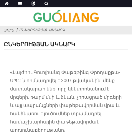
ԸՆԿԵՐՈՒԹՅԱՆ ԱԿՆԱՐԿ
ՏՈՒՆ
ԸՆԿԵՐՈՒԹՅԱՆ ԱԿՆԱՐԿ
«Լայժոու Գուոլիանգ Փաթեթինգ Փրոդաքթս»
ՍՊԸ-ն հիմնադրվել է 2007 թվականին, մենք
մատակարար ենք, որը կենտրոնանում է
մրգերի, թարմ մսի և ձկան, չորացրած մրգերի
և այլ ապրանքների փաթեթավորման վրա և
հանձնառու է լուծումներ տրամադրել
համաշխարհային փաթեթավորման
արդյունաբերությանը։