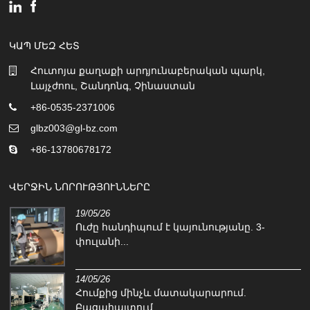
ԿԱՊ ՄԵԶ ՀԵՏ
Հուտոյա քաղաքի արդյունաբերական պարկ,
Լայչժոու, Շանդոնգ, Չինաստան
+86-0535-2371006
glbz003@gl-bz.com
+86-13780678172
ՎԵՐՋԻՆ ՆՈՐՈՒԹՅՈՒՆՆԵՐԸ
19/05/26
Ուժը հանդիպում է կայունությանը. 3-
փուլանի...
14/05/26
Հումքից մինչև մատակարարում.
Բացահայտում...