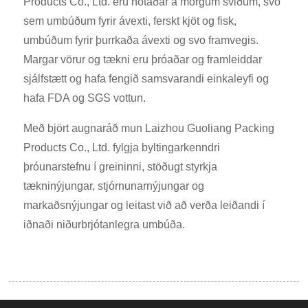
Products Co., Ltd. eru notaðar á mörgum sviðum, svo
sem umbúðum fyrir ávexti, ferskt kjöt og fisk,
umbúðum fyrir þurrkaða ávexti og svo framvegis.
Margar vörur og tækni eru þróaðar og framleiddar
sjálfstætt og hafa fengið samsvarandi einkaleyfi og
hafa FDA og SGS vottun.
Með björt augnaráð mun Laizhou Guoliang Packing
Products Co., Ltd. fylgja byltingarkenndri
þróunarstefnu í greininni, stöðugt styrkja
tækninýjungar, stjórnunarnýjungar og
markaðsnýjungar og leitast við að verða leiðandi í
iðnaði niðurbrjótanlegra umbúða.