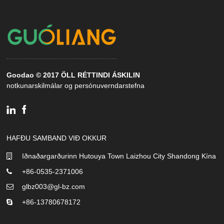
Goodao © 2017 ÖLL RÉTTINDI ÁSKILIN
notkunarskilmálar og persónuverndarstefna
HAFÐU SAMBAND VIÐ OKKUR
Iðnaðargarðurinn Hutouya Town Laizhou City Shandong Kína
+86-0535-2371006
glbz003@gl-bz.com
+86-13780678172