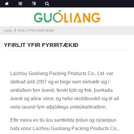
YFIRLIT YFIR FYRIRTÆKIÐ
HEIM
YFIRLIT YFIR FYRIRTÆKIÐ
Laizhou Guoliang Packing Products Co., Ltd. var
stofnað árið 2007 og er birgir sem sérhæfir sig í
umbúðum fyrir ávexti, ferskt kjöt og fisk, þurrkaða
ávexti og aðrar vörur, og hefur skuldbundið sig til að
veita lausnir fyrir alþjóðlega umbúðaiðnaðinn.
Eftir meira en tíu ára samfellda þróun og nýsköpun
hafa vörur Laizhou Guoliang Packing Products Co.,