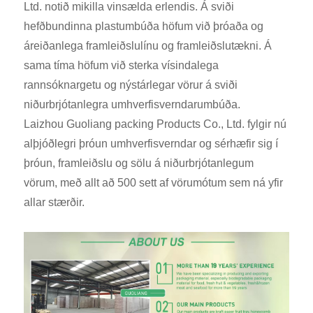
Ltd. notið mikilla vinsælda erlendis. Á sviði
hefðbundinna plastumbúða höfum við þróaða og
áreiðanlega framleiðslulínu og framleiðslutækni. Á
sama tíma höfum við sterka vísindalega
rannsóknargetu og nýstárlegar vörur á sviði
niðurbrjótanlegra umhverfisverndarumbúða.
Laizhou Guoliang packing Products Co., Ltd. fylgir nú
alþjóðlegri þróun umhverfisverndar og sérhæfir sig í
þróun, framleiðslu og sölu á niðurbrjótanlegum
vörum, með allt að 500 sett af vörumótum sem ná yfir
allar stærðir.