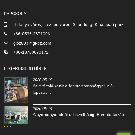
KAPCSOLAT
Hutouya város, Laizhou város, Shandong, Kína, ipari park
+86-0535-2371006
glbz003@gl-bz.com
+86-13780678172
LEGFRISSEBB HÍREK
2026.05.19.
Az erő találkozik a fenntarthatósággal: A 3-
lépcsős...
2026.05.14.
A nyersanyagoktól a kiszállításig: Bemutatkozás...