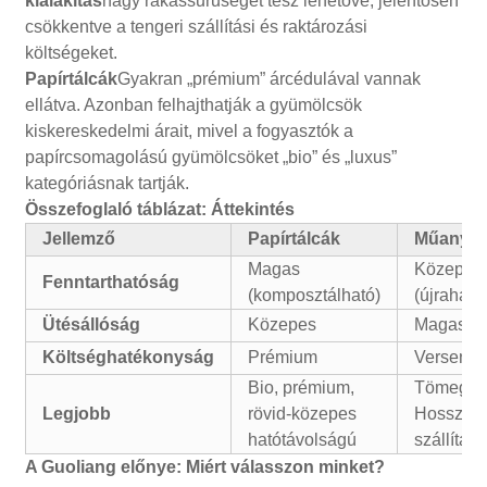
kialakítás
nagy rakássűrűséget tesz lehetővé, jelentősen
csökkentve a tengeri szállítási és raktározási
költségeket.
Papírtálcák
Gyakran „prémium” árcédulával vannak
ellátva. Azonban felhajthatják a gyümölcsök
kiskereskedelmi árait, mivel a fogyasztók a
papírcsomagolású gyümölcsöket „bio” és „luxus”
kategóriásnak tartják.
Összefoglaló táblázat: Áttekintés
Jellemző
Papírtálcák
Műanyag
Magas
Közepes
Fenntarthatóság
(komposztálható)
(újrahasz
Ütésállóság
Közepes
Magas
Költséghatékonyság
Prémium
Verseny
Bio, prémium,
Tömegpi
Legjobb
rövid-közepes
Hosszú t
hatótávolságú
szállítás
A Guoliang előnye: Miért válasszon minket?