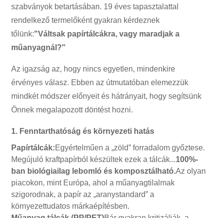
szabványok betartásában. 19 éves tapasztalattal
rendelkező termelőként gyakran kérdeznek
tőlünk:
"Váltsak papírtálcákra, vagy maradjak a
műanyagnál?"
Az igazság az, hogy nincs egyetlen, mindenkire
érvényes válasz. Ebben az útmutatóban elemezzük
mindkét módszer előnyeit és hátrányait, hogy segítsünk
Önnek megalapozott döntést hozni.
1. Fenntarthatóság és környezeti hatás
Papírtálcák:
Egyértelműen a „zöld” forradalom győztese.
Megújuló kraftpapírból készültek ezek a tálcák...
100%-
ban biológiailag lebomló és komposztálható.
Az olyan
piacokon, mint Európa, ahol a műanyagtilalmak
szigorodnak, a papír az „aranystandard” a
környezettudatos márkaépítésben.
Műanyag tálcák (PP/PET)
Bár gyakran kritizálják, a