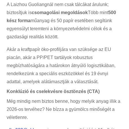
A Laizhou Guoliangnál nem csak tálcákat árulunk;
biztosítjuk is
csomagolási megoldások
Több mint
500
kész forma
műanyag és 50 papír esetében segítünk
egyensúlyt teremteni a környezetvédelmi célok és a
gazdasági realitás között.
Akár a kraftpapír öko-profiljára van szüksége az EU
piacán, akár a PP/PET tartályok robusztus
megbízhatóságára a határokon átnyúló logisztikában,
rendelkezünk a speciális eszközökkel és 19 évnyi
adattal, amelyek alátámasztják a választását.
Konklúzió és cselekvésre ösztönzés (CTA)
Még mindig nem biztos benne, hogy melyik anyag illik a
2026-os tervéhez? Ne bízza a gyümölcs minőségét a
véletlenre.