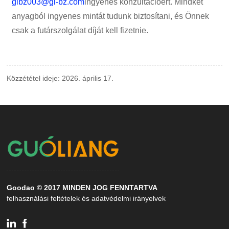
glbz003@gl-bz.com
ingyenes konzultációért. Mindkét
anyagból ingyenes mintát tudunk biztosítani, és Önnek
csak a futárszolgálat díját kell fizetnie.
Közzététel ideje: 2026. április 17.
Goodao © 2017 MINDEN JOG FENNTARTVA
felhasználási feltételek és adatvédelmi irányelvek