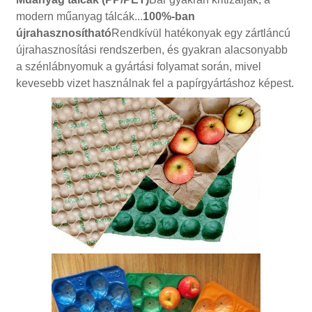
modern műanyag tálcák...
100%-ban
újrahasznosítható
Rendkívül hatékonyak egy zártláncú
újrahasznosítási rendszerben, és gyakran alacsonyabb
a szénlábnyomuk a gyártási folyamat során, mivel
kevesebb vizet használnak fel a papírgyártáshoz képest.