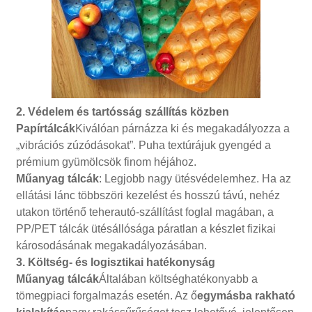
2. Védelem és tartósság szállítás közben
Papírtálcák
Kiválóan párnázza ki és megakadályozza a
„vibrációs zúzódásokat”. Puha textúrájuk gyengéd a
prémium gyümölcsök finom héjához.
Műanyag tálcák
: Legjobb nagy ütésvédelemhez. Ha az
ellátási lánc többszöri kezelést és hosszú távú, nehéz
utakon történő teherautó-szállítást foglal magában, a
PP/PET tálcák ütésállósága páratlan a készlet fizikai
károsodásának megakadályozásában.
3. Költség- és logisztikai hatékonyság
Műanyag tálcák
Általában költséghatékonyabb a
tömegpiaci forgalmazás esetén. Az ő
egymásba rakható