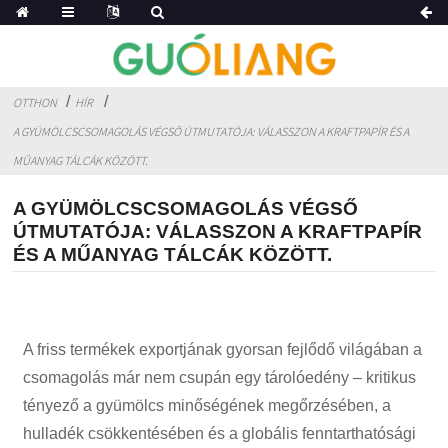
OTTHON
HÍR
A GYÜMÖLCSCSOMAGOLÁS VÉGSŐ ÚTMUTATÓJA: VÁLASSZON A KRAFTPAPÍR ÉS A
MŰANYAG TÁLCÁK KÖZÖTT.
A GYÜMÖLCSCSOMAGOLÁS VÉGSŐ
ÚTMUTATÓJA: VÁLASSZON A KRAFTPAPÍR
ÉS A MŰANYAG TÁLCÁK KÖZÖTT.
A friss termékek exportjának gyorsan fejlődő világában a
csomagolás már nem csupán egy tárolóedény – kritikus
tényező a gyümölcs minőségének megőrzésében, a
hulladék csökkentésében és a globális fenntarthatósági