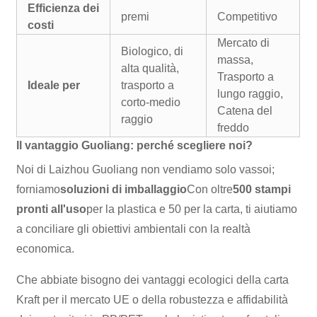
Efficienza dei
premi
Competitivo
costi
Mercato di
Biologico, di
massa,
alta qualità,
Trasporto a
Ideale per
trasporto a
lungo raggio,
corto-medio
Catena del
raggio
freddo
Il vantaggio Guoliang: perché scegliere noi?
Noi di Laizhou Guoliang non vendiamo solo vassoi;
forniamo
soluzioni di imballaggio
Con oltre
500 stampi
pronti all'uso
per la plastica e 50 per la carta, ti aiutiamo
a conciliare gli obiettivi ambientali con la realtà
economica.
Che abbiate bisogno dei vantaggi ecologici della carta
Kraft per il mercato UE o della robustezza e affidabilità