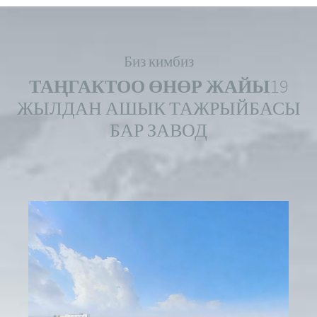
Биз кимбиз
ТАҢГАКТОО ӨНӨР ЖАЙЫ
19
ЖЫЛДАН АШЫК ТАЖРЫЙБАСЫ
БАР ЗАВОД