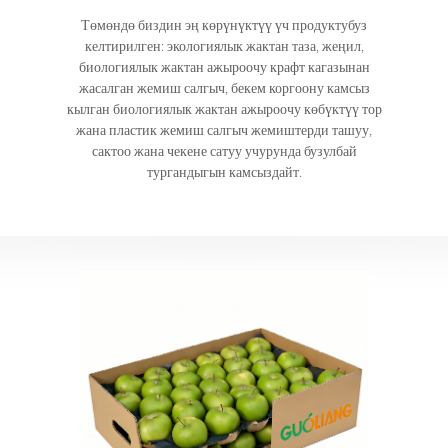
Төмөндө биздин эң көрүнүктүү үч продуктубуз
келтирилген: экологиялык жактан таза, жеңил,
биологиялык жактан ажыроочу крафт кагазынан
жасалган жемиш салгыч, бекем коргоону камсыз
кылган биологиялык жактан ажыроочу көбүктүү тор
жана пластик жемиш салгыч жемиштерди ташуу,
сактоо жана чекене сатуу учурунда бузулбай
тургандыгын камсыздайт.