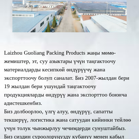
Laizhou Guoliang Packing Products жаңы мөмө-
жемиштер, эт, суу азыктары үчүн таңгактоочу
материалдарды кесипкөй өндүрүүчү жана
экспорттоочу болуп саналат. Биз 2007-жылдан бери
19 жылдан бери ушундай таңгактоочу
продукцияларды өндүрүү жана экспорттоо боюнча
адистешкенбиз.
Биз долбоорлоо, үлгү алуу, өндүрүү, сапатты
текшерүү, логистика жана сатуудан кийинки тейлөө
үчүн толук чынжырлуу чечимдерди сунуштайбыз.
Биз сиздин суроолоруңузду кубануу менен кабыл