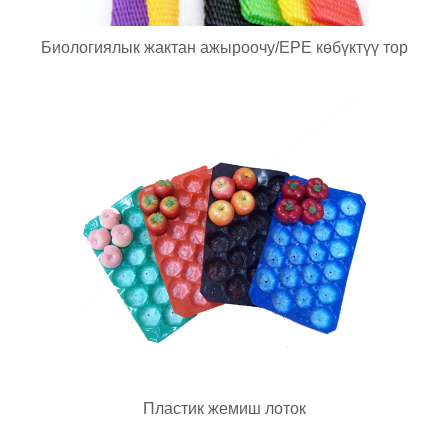
Биологиялык жактан ажыроочу/EPE көбүктүү тор
Пластик жемиш лоток