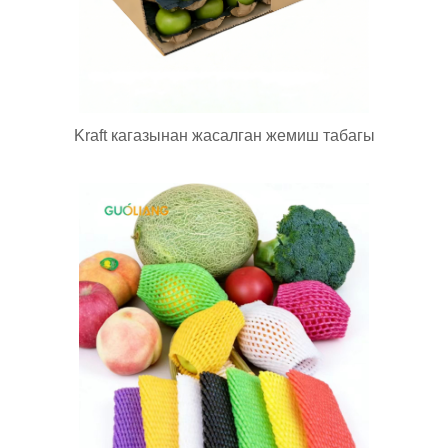
Kraft кагазынан жасалган жемиш табагы