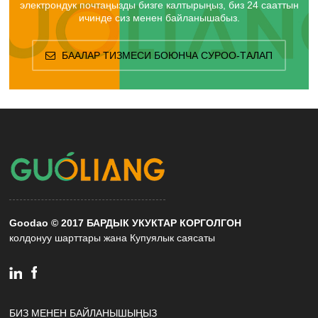
электрондук почтаңызды бизге калтырыңыз, биз 24 сааттын
ичинде сиз менен байланышабыз.
БААЛАР ТИЗМЕСИ БОЮНЧА СУРОО-ТАЛАП
Goodao © 2017 БАРДЫК УКУКТАР КОРГОЛГОН
колдонуу шарттары жана Купуялык саясаты
БИЗ МЕНЕН БАЙЛАНЫШЫҢЫЗ