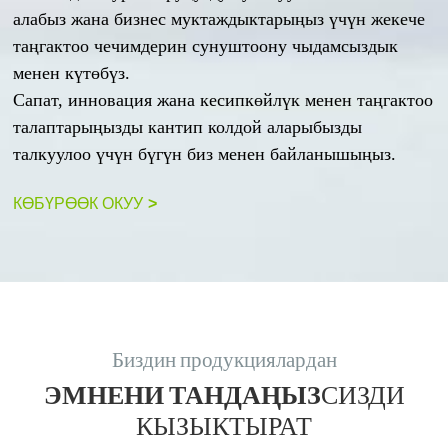
алабыз жана бизнес муктаждыктарыңыз үчүн жекече
таңгактоо чечимдерин сунуштоону чыдамсыздык
менен күтөбүз.
Сапат, инновация жана кесипкөйлүк менен таңгактоо
талаптарыңызды кантип колдой аларыбызды
талкуулоо үчүн бүгүн биз менен байланышыңыз.
КӨБҮРӨӨК ОКУУ
>
Биздин продукциялардан
ЭМНЕНИ ТАНДАҢЫЗ
СИЗДИ
КЫЗЫКТЫРАТ