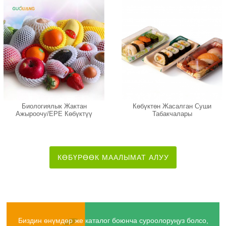
Биологиялык Жактан
Көбүктөн Жасалган Суши
Ажыроочу/EPE Көбүктүү
Табакчалары
Тор
КӨБҮРӨӨК МААЛЫМАТ АЛУУ
Биздин өнүмдөр же каталог боюнча суроолоруңуз болсо,