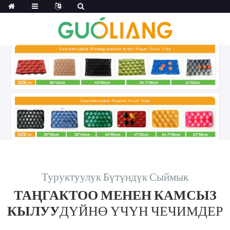
Туруктуулук Бүтүндүк Сыймык
ТАҢГАКТОО МЕНЕН КАМСЫЗ
КЫЛУУ
ДҮЙНӨ ҮЧҮН ЧЕЧИМДЕР