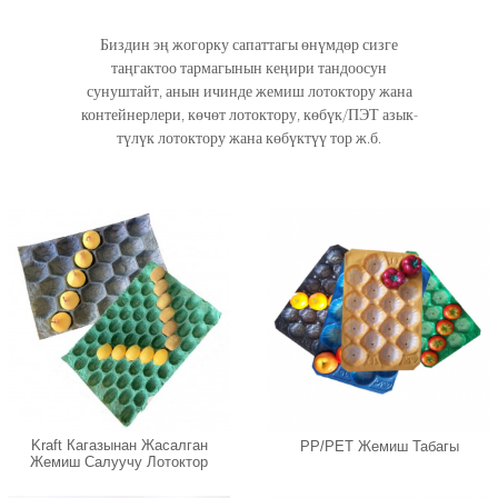
Биздин эң жогорку сапаттагы өнүмдөр сизге
таңгактоо тармагынын кеңири тандоосун
сунуштайт, анын ичинде жемиш лотоктору жана
контейнерлери, көчөт лотоктору, көбүк/ПЭТ азык-
түлүк лотоктору жана көбүктүү тор ж.б.
Kraft Кагазынан Жасалган
PP/PET Жемиш Табагы
Жемиш Салуучу Лотоктор