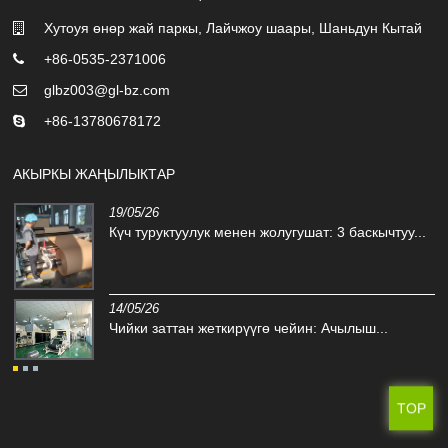
Хутоуя өнөр жай паркы, Лайчжоу шаары, Шаньдун Кытай
+86-0535-2371006
glbz003@gl-bz.com
+86-13780678172
АКЫРКЫ ЖАҢЫЛЫКТАР
19/05/26
Күч туруктуулук менен жолугушат: 3 баскычтуу...
14/05/26
Чийки заттан жеткирүүгө чейин: Ачылыш...
TOP