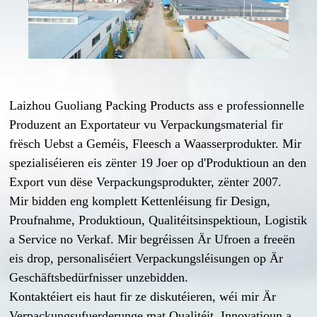
Laizhou Guoliang Packing Products ass e professionnelle
Produzent an Exportateur vu Verpackungsmaterial fir
frësch Uebst a Geméis, Fleesch a Waasserprodukter. Mir
spezialiséieren eis zënter 19 Joer op d'Produktioun an den
Export vun dëse Verpackungsprodukter, zënter 2007.
Mir bidden eng komplett Kettenléisung fir Design,
Proufnahme, Produktioun, Qualitéitsinspektioun, Logistik
a Service no Verkaf. Mir begréissen Är Ufroen a freeën
eis drop, personaliséiert Verpackungsléisungen op Är
Geschäftsbedürfnisser unzebidden.
Kontaktéiert eis haut fir ze diskutéieren, wéi mir Är
Verpackungsufuerderunge mat Qualitéit, Innovatioun a