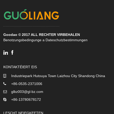
Goodao © 2017 ALL RECHTER VIRBEHALEN
Benotzungsbedingunge a Dateschutzbestimmungen
KONTAKTÉIERT EIS
Industriepark Hutouya Town Laizhou City Shandong China
+86-0535-2371006
glbz003@gl-bz.com
+86-13780678172
LESCHT NEIEGKEETEN