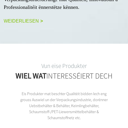
Professionalitéit ënnerstëtze kënnen.
WEIDERLIESEN
>
Vun eise Produkter
WIEL WAT
INTERESSÉIERT DECH
Eis Produkter mat beschter Qualitéit bidden Iech eng
grouss Auswiel un der Verpackungsindustrie, dorënner
Uebstbehälter & Behälter, Keimlingbehälter,
Schaumstoff-/PET-Liewensmëttelbehälter &
Schaumstoffnetz etc.