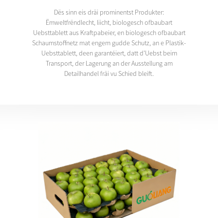
Dës sinn eis dräi prominentst Produkter:
Ëmweltfrëndlecht, liicht, biologesch ofbaubart
Uebsttablett aus Kraftpabeier, en biologesch ofbaubart
Schaumstoffnetz mat engem gudde Schutz, an e Plastik-
Uebsttablett, deen garantéiert, datt d'Uebst beim
Transport, der Lagerung an der Ausstellung am
Detailhandel fräi vu Schied bleift.