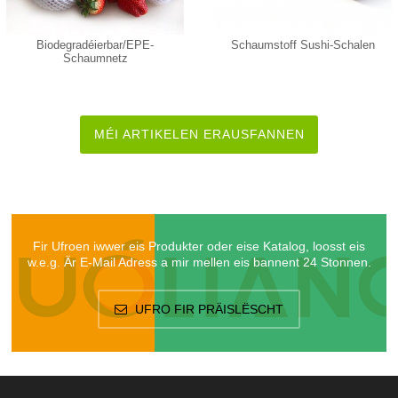
Biodegradéierbar/EPE-
Schaumstoff Sushi-Schalen
Schaumnetz
MÉI ARTIKELEN ERAUSFANNEN
Fir Ufroen iwwer eis Produkter oder eise Katalog, loosst eis
w.e.g. Är E-Mail Adress a mir mellen eis bannent 24 Stonnen.
UFRO FIR PRÄISLËSCHT