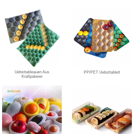
Uebsttableauen Aus
PP/PET Uebsttablett
Kraftpabeier