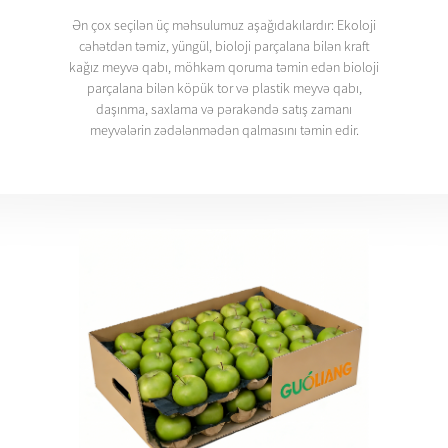
Ən çox seçilən üç məhsulumuz aşağıdakılardır: Ekoloji
cəhətdən təmiz, yüngül, bioloji parçalana bilən kraft
kağız meyvə qabı, möhkəm qoruma təmin edən bioloji
parçalana bilən köpük tor və plastik meyvə qabı,
daşınma, saxlama və pərakəndə satış zamanı
meyvələrin zədələnmədən qalmasını təmin edir.