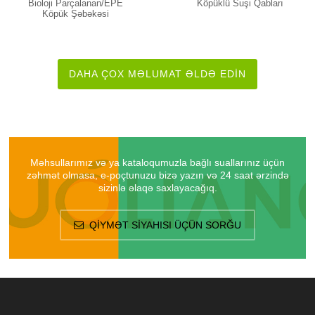
Bioloji Parçalanan/EPE
Köpüklü Suşi Qabları
Köpük Şəbəkəsi
DAHA ÇOX MƏLUMAT ƏLDƏ EDIN
Məhsullarımız və ya kataloqumuzla bağlı suallarınız üçün
zəhmət olmasa, e-poçtunuzu bizə yazın və 24 saat ərzində
sizinlə əlaqə saxlayacağıq.
QIYMƏT SIYAHISI ÜÇÜN SORĞU