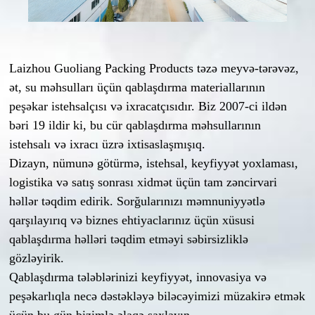
Laizhou Guoliang Packing Products təzə meyvə-tərəvəz,
ət, su məhsulları üçün qablaşdırma materiallarının
peşəkar istehsalçısı və ixracatçısıdır. Biz 2007-ci ildən
bəri 19 ildir ki, bu cür qablaşdırma məhsullarının
istehsalı və ixracı üzrə ixtisaslaşmışıq.
Dizayn, nümunə götürmə, istehsal, keyfiyyət yoxlaması,
logistika və satış sonrası xidmət üçün tam zəncirvari
həllər təqdim edirik. Sorğularınızı məmnuniyyətlə
qarşılayırıq və biznes ehtiyaclarınız üçün xüsusi
qablaşdırma həlləri təqdim etməyi səbirsizliklə
gözləyirik.
Qablaşdırma tələblərinizi keyfiyyət, innovasiya və
peşəkarlıqla necə dəstəkləyə biləcəyimizi müzakirə etmək
üçün bu gün bizimlə əlaqə saxlayın.