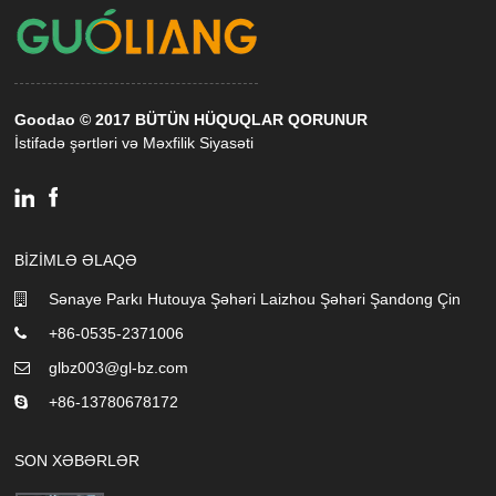
Goodao © 2017 BÜTÜN HÜQUQLAR QORUNUR
İstifadə şərtləri və Məxfilik Siyasəti
BIZIMLƏ ƏLAQƏ
Sənaye Parkı Hutouya Şəhəri Laizhou Şəhəri Şandong Çin
+86-0535-2371006
glbz003@gl-bz.com
+86-13780678172
SON XƏBƏRLƏR