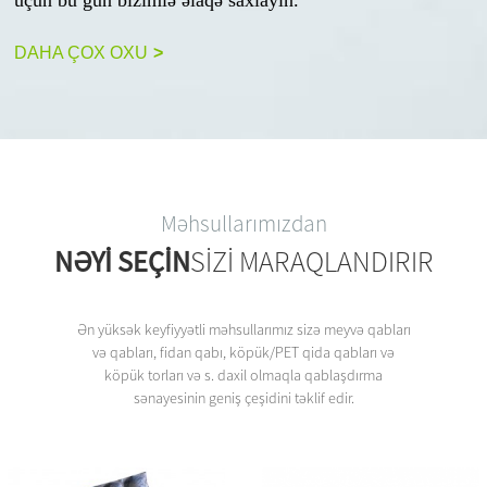
DAHA ÇOX OXU
>
Məhsullarımızdan
NƏYI SEÇIN
SIZI MARAQLANDIRIR
Ən yüksək keyfiyyətli məhsullarımız sizə meyvə qabları
və qabları, fidan qabı, köpük/PET qida qabları və
köpük torları və s. daxil olmaqla qablaşdırma
sənayesinin geniş çeşidini təklif edir.