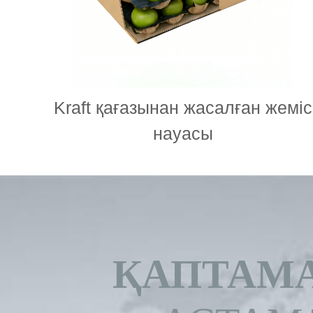
Kraft қағазынан жасалған жеміс
науасы
ҚАПТАМА