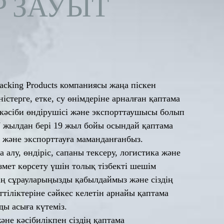
Р ЗАУЫТ
Packing Products компаниясы жаңа піскен
істерге, етке, су өнімдеріне арналған қаптама
кәсіби өндірушісі және экспорттаушысы болып
7 жылдан бері 19 жыл бойы осындай қаптама
е және экспорттауға маманданғанбыз.
а алу, өндіріс, сапаны тексеру, логистика және
ызмет көрсету үшін толық тізбекті шешім
дің сұрауларыңызды қабылдаймыз және сіздің
ттіліктеріне сәйкес келетін арнайы қаптама
ы асыға күтеміз.
әне кәсібилікпен сіздің қаптама