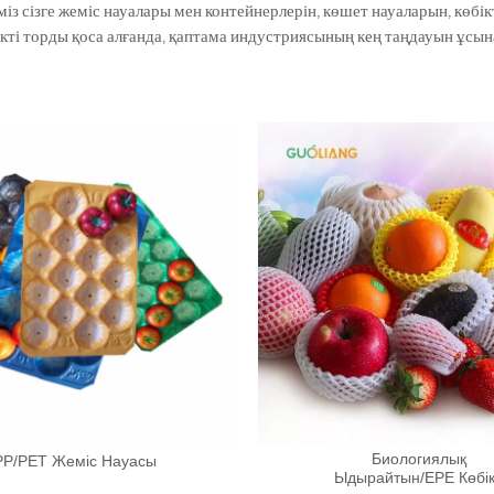
міз сізге жеміс науалары мен контейнерлерін, көшет науаларын, көбі
ікті торды қоса алғанда, қаптама индустриясының кең таңдауын ұсын
Биологиялық
PP/PET Жеміс Науасы
Ыдырайтын/EPE Көбік