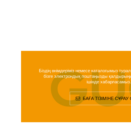
Біздің өнімдеріміз немесе каталогымыз тура
бізге электрондық поштаңызды қалдырыңыз,
ішінде хабарласамыз.
БАҒА ТІЗІМІНЕ СҰРАУ