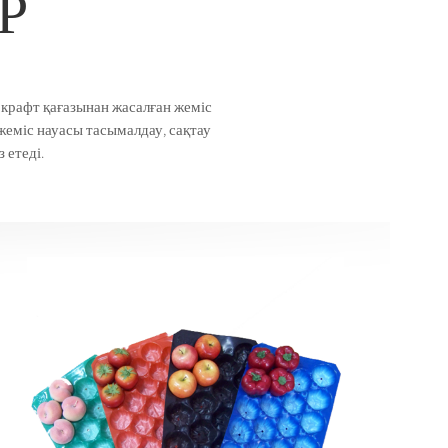
Р
н крафт қағазынан жасалған жеміс
жеміс науасы тасымалдау, сақтау
 етеді.