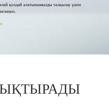
алай қолдай алатынымызды талқылау үшін
ласыңыз.
>
ЫЗЫҚТЫРАДЫ