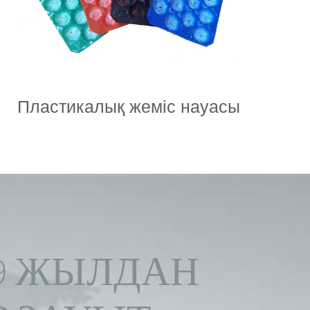
Пластикалық жеміс науасы
9 ЖЫЛДАН