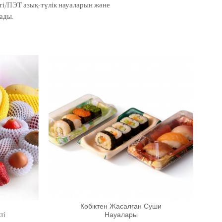
кті/ПЭТ азық-түлік науаларын және
ады.
Көбіктен Жасалған Суши
ті
Науалары