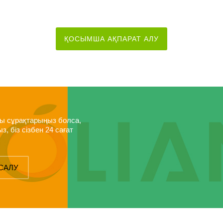
Тор
ҚОСЫМША АҚПАРАТ АЛУ
лы сұрақтарыңыз болса,
 біз сізбен 24 сағат
 САЛУ