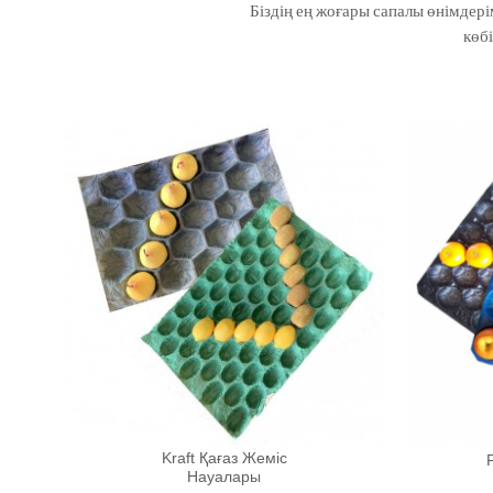
Біздің ең жоғары сапалы өнімдері
көб
Kraft Қағаз Жеміс
Науалары