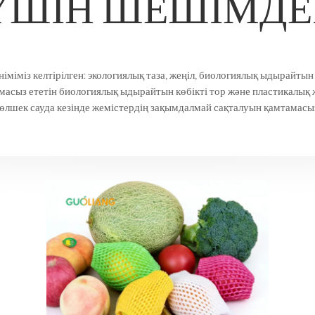
ҮШІН ШЕШІМДЕ
іміміз келтірілген: экологиялық таза, жеңіл, биологиялық ыдырайты
масыз ететін биологиялық ыдырайтын көбікті тор және пластикалық 
өлшек сауда кезінде жемістердің зақымдалмай сақталуын қамтамасыз