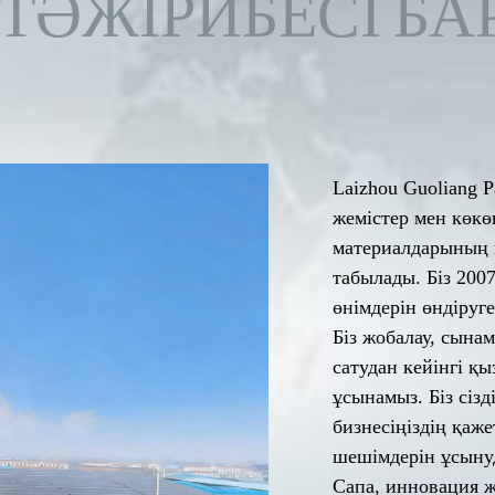
ТӘЖІРИБЕСІ БА
Laizhou Guoliang 
жемістер мен көкөн
материалдарының 
табылады. Біз 200
өнімдерін өндіруг
Біз жобалау, сынам
сатудан кейінгі қ
ұсынамыз. Біз сіз
бизнесіңіздің қаже
шешімдерін ұсынуд
Сапа, инновация ж