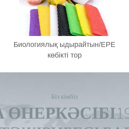
Биологиялық ыдырайтын/EPE
көбікті тор
Біз кімбіз
 ӨНЕРКӘСІБІ
1