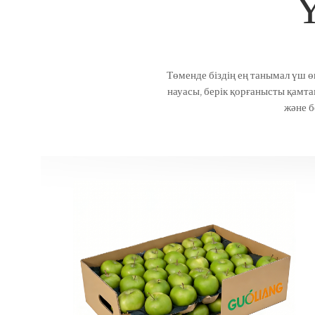
Төменде біздің ең танымал үш өн
науасы, берік қорғанысты қамта
және б