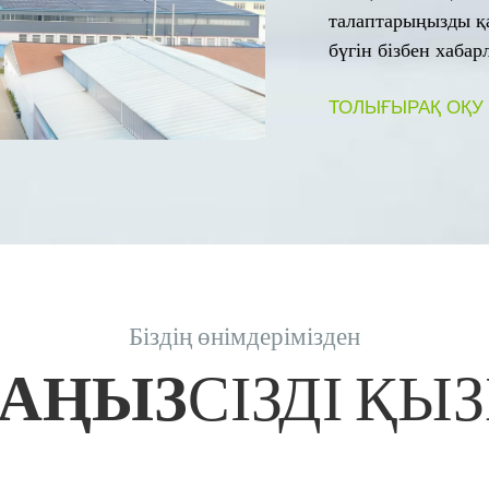
талаптарыңызды қ
бүгін бізбен хабар
ТОЛЫҒЫРАҚ ОҚУ
Біздің өнімдерімізден
ДАҢЫЗ
СІЗДІ Қ