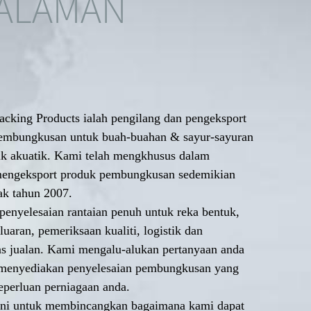
GALAMAN
cking Products ialah pengilang dan pengeksport
pembungkusan untuk buah-buahan & sayur-sayuran
uk akuatik. Kami telah mengkhusus dalam
mengeksport produk pembungkusan sedemikian
ak tahun 2007.
enyelesaian rantaian penuh untuk reka bentuk,
uaran, pemeriksaan kualiti, logistik dan
as jualan. Kami mengalu-alukan pertanyaan anda
 menyediakan penyelesaian pembungkusan yang
eperluan perniagaan anda.
ini untuk membincangkan bagaimana kami dapat