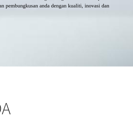
n pembungkusan anda dengan kualiti, inovasi dan
DA