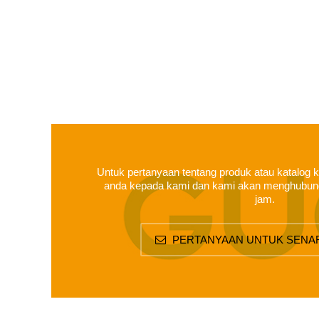
Untuk pertanyaan tentang produk atau katalog k
anda kepada kami dan kami akan menghubun
jam.
PERTANYAAN UNTUK SENA