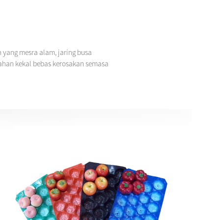
n yang mesra alam, jaring busa
ahan kekal bebas kerosakan semasa