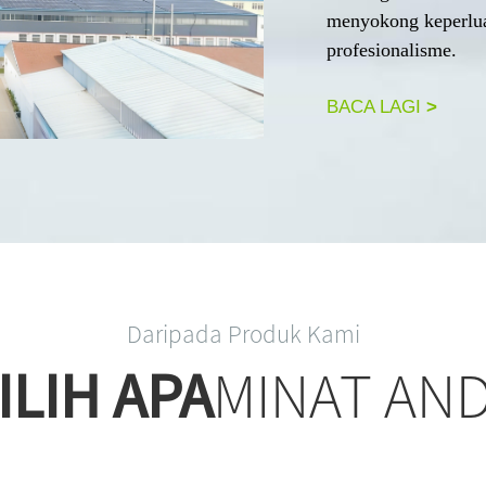
menyokong keperlua
profesionalisme.
BACA LAGI
>
Daripada Produk Kami
ILIH APA
MINAT AN