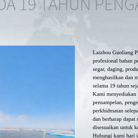
DA 19 TAHUN PEN
Laizhou Guoliang Pa
profesional bahan 
segar, daging, prod
menghasilkan dan 
selama 19 tahun sej
Kami menyediakan p
pensampelan, pengel
perkhidmatan selep
dan berharap dapat
disesuaikan untuk k
Hubungi kami hari 