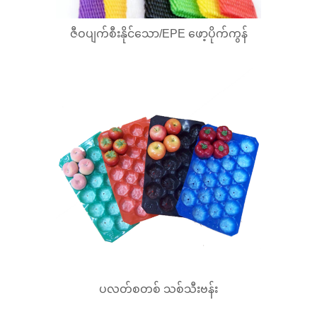
ဇီဝပျက်စီးနိုင်သော/EPE ဖော့ပိုက်ကွန်
ပလတ်စတစ် သစ်သီးဗန်း