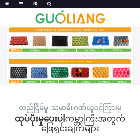
တည်ငြိမ်မှု၊ သမာဓိ၊ ဂုဏ်ယူဝင့်ကြွားမှု
ထုပ်ပိုးမှုပေးပါ
ကမ္ဘာကြီးအတွက်
ဖြေရှင်းချက်များ