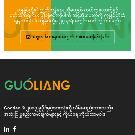
ကျွန်ုပ်တို့၏ ထုတ်ကုန်များ သို့မဟုတ် ကတ်တလောက်နှင့်
ပတ်သက်၍ မေးမြန်းစုံစမ်းလိုပါက သင့်အီးမေးလ်ကို ကျွန်ုပ်တို့ထံ
ချန်ထားခဲ့ပါ၊ ကျွန်ုပ်တို့မှ ၂၄ နာရီအတွင်း ဆက်သွယ်ပါမည်။
ဈေးနှုန်းစာရင်းအတွက် စုံစမ်းမေးမြန်းခြင်း
Goodao © ၂၀၁၇ မူပိုင်ခွင့်အားလုံးကို သိမ်းဆည်းထားသည်။
အသုံးပြုမှုစည်းကမ်းချက်များနှင့် ကိုယ်ရေးကိုယ်တာမူဝါဒ