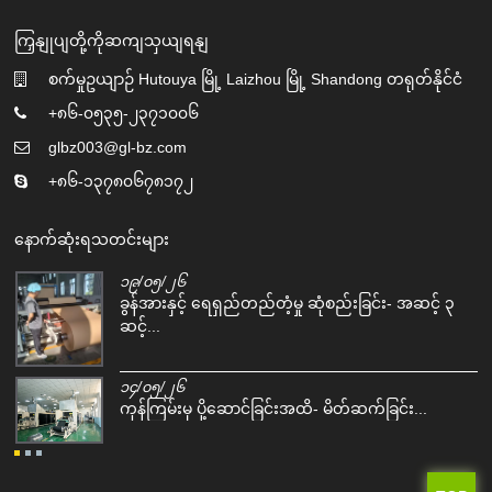
ကြှနျုပျတို့ကိုဆကျသှယျရနျ
စက်မှုဥယျာဉ် Hutouya မြို့ Laizhou မြို့ Shandong တရုတ်နိုင်ငံ
+၈၆-၀၅၃၅-၂၃၇၁၀၀၆
glbz003@gl-bz.com
+၈၆-၁၃၇၈၀၆၇၈၁၇၂
နောက်ဆုံးရသတင်းများ
၁၉/၀၅/၂၆
.
ခွန်အားနှင့် ရေရှည်တည်တံ့မှု ဆုံစည်းခြင်း- အဆင့် ၃
ဆင့်...
၁၄/၀၅/၂၆
ကုန်ကြမ်းမှ ပို့ဆောင်ခြင်းအထိ- မိတ်ဆက်ခြင်း...