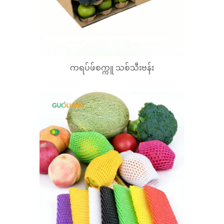
ကရပ်ဖ်စက္ကူ သစ်သီးဗန်း