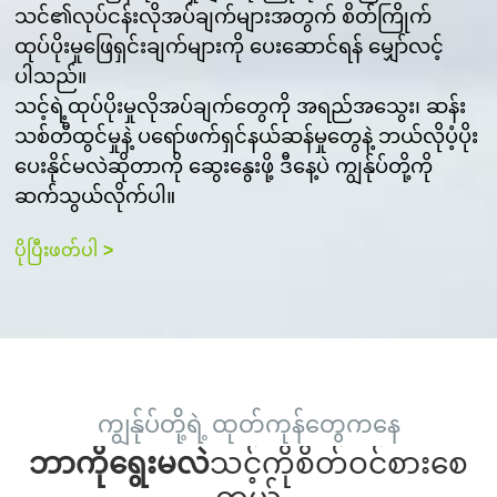
သင်၏လုပ်ငန်းလိုအပ်ချက်များအတွက် စိတ်ကြိုက်
ထုပ်ပိုးမှုဖြေရှင်းချက်များကို ပေးဆောင်ရန် မျှော်လင့်
ပါသည်။
သင့်ရဲ့ထုပ်ပိုးမှုလိုအပ်ချက်တွေကို အရည်အသွေး၊ ဆန်း
သစ်တီထွင်မှုနဲ့ ပရော်ဖက်ရှင်နယ်ဆန်မှုတွေနဲ့ ဘယ်လိုပံ့ပိုး
ပေးနိုင်မလဲဆိုတာကို ဆွေးနွေးဖို့ ဒီနေ့ပဲ ကျွန်ုပ်တို့ကို
ဆက်သွယ်လိုက်ပါ။
ပိုပြီးဖတ်ပါ
>
ကျွန်ုပ်တို့ရဲ့ ထုတ်ကုန်တွေကနေ
ဘာကိုရွေးမလဲ
သင့်ကိုစိတ်ဝင်စားစေ