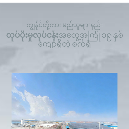
ကျွန်ုပ်တို့ကား မည်သူများနည်း
ထုပ်ပိုးမှုလုပ်ငန်း
အတွေ့အကြုံ ၁၉ နှစ်
ကျော်ရှိတဲ့ စက်ရုံ