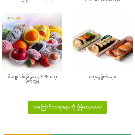
ဇီဝပျက်စီးနိုင်သော/EPE ဖော့
ဖော့ဆူရှီဗန်းများ
ပိုက်ကွန်
အကြောင်းအရာများကို ပိုမိုလေ့လာပါ