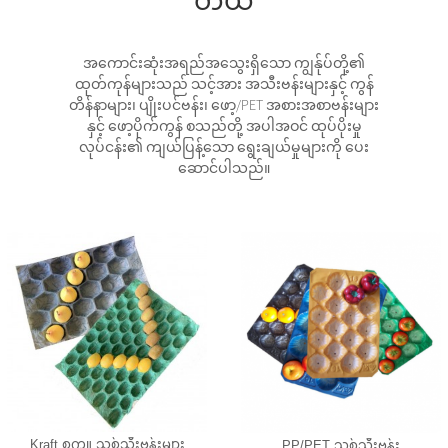
တယ်
အကောင်းဆုံးအရည်အသွေးရှိသော ကျွန်ုပ်တို့၏
ထုတ်ကုန်များသည် သင့်အား အသီးဗန်းများနှင့် ကွန်
တိန်နာများ၊ ပျိုးပင်ဗန်း၊ ဖော့/PET အစားအစာဗန်းများ
နှင့် ဖော့ပိုက်ကွန် စသည်တို့ အပါအဝင် ထုပ်ပိုးမှု
လုပ်ငန်း၏ ကျယ်ပြန့်သော ရွေးချယ်မှုများကို ပေး
ဆောင်ပါသည်။
Kraft စက္ကူ သစ်သီးဗန်းများ
PP/PET သစ်သီးဗန်း