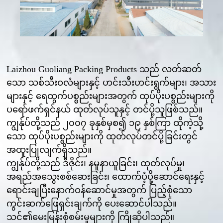
Laizhou Guoliang Packing Products သည် လတ်ဆတ်
သော သစ်သီးဝလံများနှင့် ဟင်းသီးဟင်းရွက်များ၊ အသား
များနှင့် ရေထွက်ပစ္စည်းများအတွက် ထုပ်ပိုးပစ္စည်းများကို
ပရော်ဖက်ရှင်နယ် ထုတ်လုပ်သူနှင့် တင်ပို့သူဖြစ်သည်။
ကျွန်ုပ်တို့သည် ၂၀၀၇ ခုနှစ်မှစ၍ ၁၉ နှစ်ကြာ ထိုကဲ့သို့
သော ထုပ်ပိုးပစ္စည်းများကို ထုတ်လုပ်တင်ပို့ခြင်းတွင်
အထူးပြုလျက်ရှိသည်။
ကျွန်ုပ်တို့သည် ဒီဇိုင်း၊ နမူနာယူခြင်း၊ ထုတ်လုပ်မှု၊
အရည်အသွေးစစ်ဆေးခြင်း၊ ထောက်ပံ့ပို့ဆောင်ရေးနှင့်
ရောင်းချပြီးနောက်ဝန်ဆောင်မှုအတွက် ပြည့်စုံသော
ကွင်းဆက်ဖြေရှင်းချက်ကို ပေးဆောင်ပါသည်။
သင်၏မေးမြန်းစုံစမ်းမှုများကို ကြိုဆိုပါသည်။