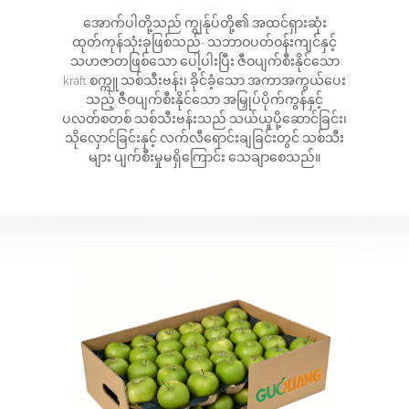
အောက်ပါတို့သည် ကျွန်ုပ်တို့၏ အထင်ရှားဆုံး
ထုတ်ကုန်သုံးခုဖြစ်သည်- သဘာဝပတ်ဝန်းကျင်နှင့်
သဟဇာတဖြစ်သော ပေါ့ပါးပြီး ဇီဝပျက်စီးနိုင်သော
kraft စက္ကူ သစ်သီးဗန်း၊ ခိုင်ခံ့သော အကာအကွယ်ပေး
သည့် ဇီဝပျက်စီးနိုင်သော အမြှုပ်ပိုက်ကွန်နှင့်
ပလတ်စတစ် သစ်သီးဗန်းသည် သယ်ယူပို့ဆောင်ခြင်း၊
သိုလှောင်ခြင်းနှင့် လက်လီရောင်းချခြင်းတွင် သစ်သီး
များ ပျက်စီးမှုမရှိကြောင်း သေချာစေသည်။