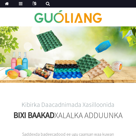
Kibirka Daacadnimada Xasilloonida
BIXI BAAKAD
XALALKA ADDUUNKA
Saddexda badeecadood ee ugu caansan waa kuwan