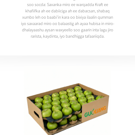
soo socda: Saxanka miro ee warqadda Kraft ee
khafiifka ah ee dabiiciga ah ee dabacsan, shabaq
xumbo leh oo baabi'in kara oo bixiya ilaalin qumman
iyo saxaarad miro oo balaastig ah ayaa hubisa in miro-
dhalayaashu aysan waxyeello soo gaarin inta lagu jiro
rarista, kaydinta, iyo bandhigga tafaariiqda.