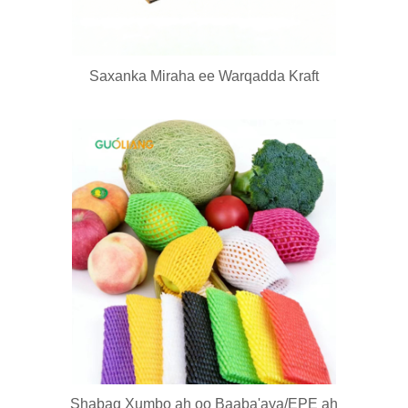
Saxanka Miraha ee Warqadda Kraft
Shabaq Xumbo ah oo Baaba'aya/EPE ah