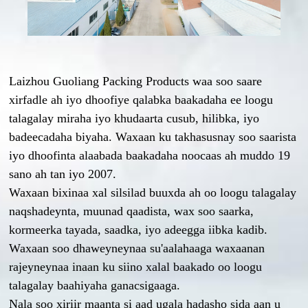
Laizhou Guoliang Packing Products waa soo saare
xirfadle ah iyo dhoofiye qalabka baakadaha ee loogu
talagalay miraha iyo khudaarta cusub, hilibka, iyo
badeecadaha biyaha. Waxaan ku takhasusnay soo saarista
iyo dhoofinta alaabada baakadaha noocaas ah muddo 19
sano ah tan iyo 2007.
Waxaan bixinaa xal silsilad buuxda ah oo loogu talagalay
naqshadeynta, muunad qaadista, wax soo saarka,
kormeerka tayada, saadka, iyo adeegga iibka kadib.
Waxaan soo dhaweyneynaa su'aalahaaga waxaanan
rajeyneynaa inaan ku siino xalal baakado oo loogu
talagalay baahiyaha ganacsigaaga.
Nala soo xiriir maanta si aad ugala hadasho sida aan u