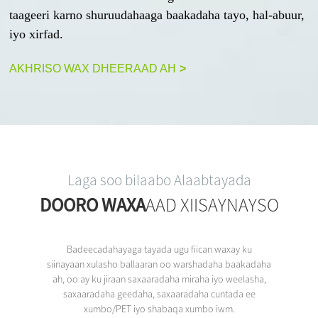
taageeri karno shuruudahaaga baakadaha tayo, hal-abuur,
iyo xirfad.
AKHRISO WAX DHEERAAD AH
>
Laga soo bilaabo Alaabtayada
DOORO WAXA
AAD XIISAYNAYSO
Badeecadahayaga tayada ugu fiican waxay ku
siinayaan xulasho ballaaran oo warshadaha baakadaha
ah, oo ay ku jiraan saxaaradaha miraha iyo weelasha,
saxaaradaha geedaha, saxaaradaha cuntada ee
xumbo/PET iyo shabaqa xumbo iwm.