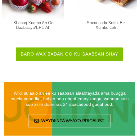
Shabaq Xumbo Ah Oo
Saxannada Sushi Ee
Baaba'aya/EPE Ah
Xumbo Leh
BARO WAX BADAN OO KU SAABSAN SHAY
Wixii su'aalo ah ee ku saabsan alaabtayada ama buugga
macluumaadka, fadlan noo dhaaf emaylkaaga, waanan kula
soo xiriiri doonnaa 24 saacadood gudahood.
WEYDIINTA WAAYO PRICELIST