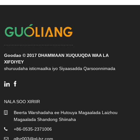
Goodao © 2017 DHAMMAAN XUQUUQDA WAA LA
XIFDIYEY
shuruudaha isticmaalka iyo Siyaasadda Qarsoonnimada
NALA SOO XIRIIR
Beerta Warshadaha ee Hutouya Magaalada Laizhou
Magaalada Shandong Shiinaha
+86-0535-2371006
glbz003@gl-bz.com