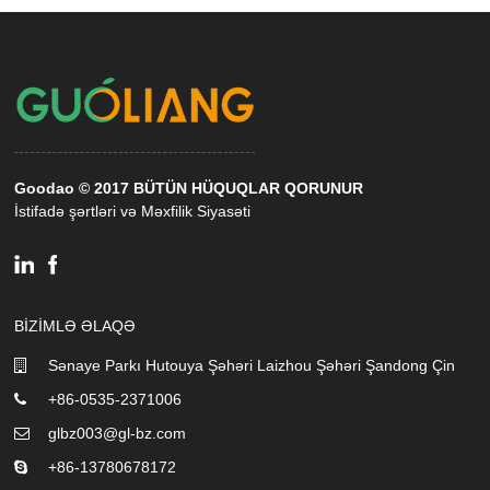
Goodao © 2017 BÜTÜN HÜQUQLAR QORUNUR
İstifadə şərtləri və Məxfilik Siyasəti
BIZIMLƏ ƏLAQƏ
Sənaye Parkı Hutouya Şəhəri Laizhou Şəhəri Şandong Çin
+86-0535-2371006
glbz003@gl-bz.com
+86-13780678172