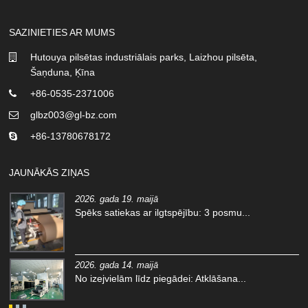
SAZINIETIES AR MUMS
Hutouya pilsētas industriālais parks, Laizhou pilsēta,
Šaņduna, Ķīna
+86-0535-2371006
glbz003@gl-bz.com
+86-13780678172
JAUNĀKĀS ZIŅAS
2026. gada 19. maijā
Spēks satiekas ar ilgtspējību: 3 posmu...
2026. gada 14. maijā
No izejvielām līdz piegādei: Atklāšana...