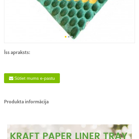
Īss apraksts:
Sūtiet mums e-pastu
Produkta informācija