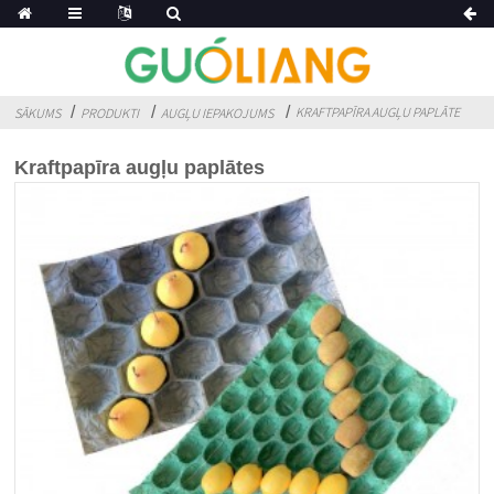
KRAFTPAPĪRA AUGĻU PAPLĀTE
SĀKUMS
PRODUKTI
AUGĻU IEPAKOJUMS
Kraftpapīra augļu paplātes