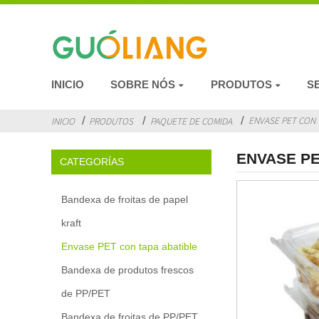
INICIO
SOBRE NÓS
PRODUTOS
S
ENVASE PET CON 
INICIO
PRODUTOS
PAQUETE DE COMIDA
ENVASE PE
CATEGORÍAS
Bandexa de froitas de papel
kraft
Envase PET con tapa abatible
Bandexa de produtos frescos
de PP/PET
Bandexa de froitas de PP/PET