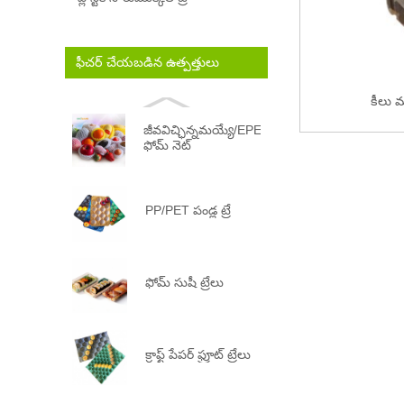
ఫీచర్ చేయబడిన ఉత్పత్తులు
కీలు 
జీవవిచ్ఛిన్నమయ్యే/EPE
ఫోమ్ నెట్
PP/PET పండ్ల ట్రే
ఫోమ్ సుషీ ట్రేలు
క్రాఫ్ట్ పేపర్ ఫ్రూట్ ట్రేలు