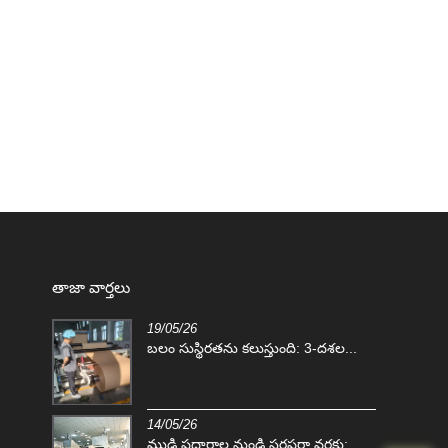
తాజా వార్తలు
19/05/26
్రేడబుల్
బలం సుస్థిరతను కలుస్తుంది: 3-దశల...
14/05/26
ముడి పదార్థాల నుండి సరఫరా వరకు: