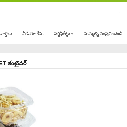
వార్తలు
వీడియో కేసు
సర్టిఫికేట్లు
మమ్మల్ని సంప్రదించండి
T కంటైనర్