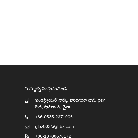
మమ్మల్ని సంప్రదించండి
ఇండస్ట్రియల్ పార్క్, హుటౌయా టౌన్, లైజౌ
07/04/26
సిటీ, షాన్‌డాంగ్, చైనా
EPE ఫోమ్ నెట్ మరియు బయోడిగ
ఫోమ్ నెట్ మధ్య పోలిక: ...
+86-0535-2371006
glbz003@gl-bz.com
+86-13780678172