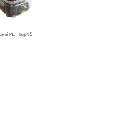
మూత PET కంటైనర్