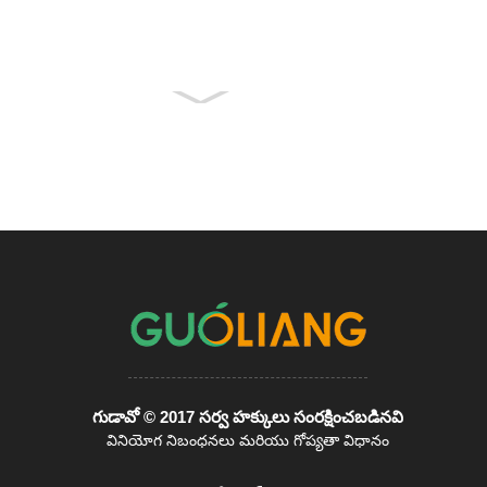
గుడావో © 2017 సర్వ హక్కులు సంరక్షించబడినవి
వినియోగ నిబంధనలు మరియు గోప్యతా విధానం