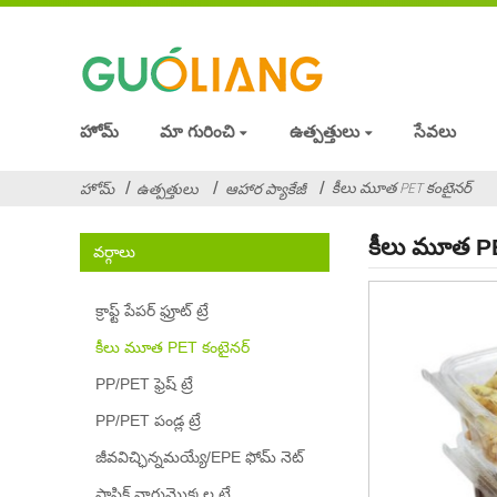
హోమ్
మా గురించి
ఉత్పత్తులు
సేవలు
కీలు మూత PET కంటైనర్
హోమ్
ఉత్పత్తులు
ఆహార ప్యాకేజీ
కీలు మూత PE
వర్గాలు
క్రాఫ్ట్ పేపర్ ఫ్రూట్ ట్రే
కీలు మూత PET కంటైనర్
PP/PET ఫ్రెష్ ట్రే
PP/PET పండ్ల ట్రే
జీవవిచ్ఛిన్నమయ్యే/EPE ఫోమ్ నెట్
ప్లాస్టిక్ నారుమొక్కల ట్రే