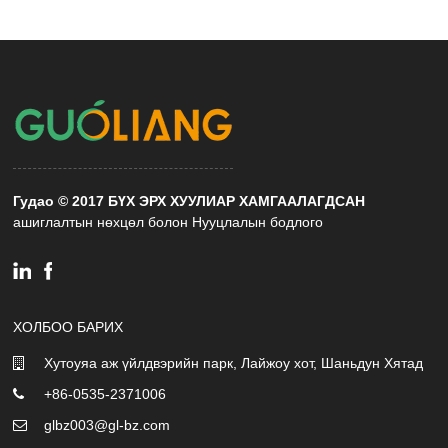
Гудао © 2017 БҮХ ЭРХ ХУУЛИАР ХАМГААЛАГДСАН
ашиглалтын нөхцөл болон Нууцлалын бодлого
ХОЛБОО БАРИХ
Хутоуяа аж үйлдвэрийн парк, Лайжоу хот, Шаньдун Хятад
+86-0535-2371006
glbz003@gl-bz.com