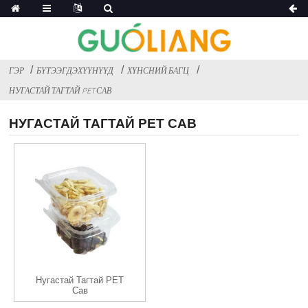
ГЭР
БҮТЭЭГДЭХҮҮНҮҮД
ХҮНСНИЙ БАГЦ
НУГАСТАЙ ТАГТАЙ PET САВ
НУГАСТАЙ ТАГТАЙ PET САВ
Нугастай Тагтай PET
Сав