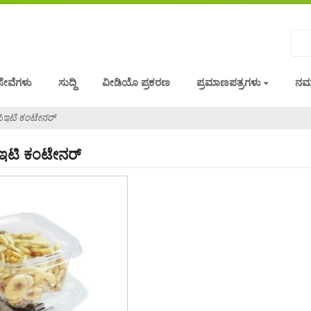
ಸೇವೆಗಳು
ಸುದ್ದಿ
ವೀಡಿಯೊ ಪ್ರಕರಣ
ಪ್ರಮಾಣಪತ್ರಗಳು
ನಮ್
್ ಪಿಇಟಿ ಕಂಟೇನರ್
 ಪಿಇಟಿ ಕಂಟೇನರ್