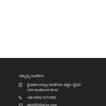
ನಮ್ಮನ್ನು ಸಂಪರ್ಕಿಸಿ
ಕೈಗಾರಿಕಾ ಉದ್ಯಾನ ಹುಟೌಯಾ ಪಟ್ಟಣ ಲೈಝೌ
07/04/26
ನಗರ ಶಾಂಡೊಂಗ್ ಚೀನಾ
ಇಪಿಇ ಫೋಮ್ ನೆಟ್ vs.
ಬಯೋಡಿಗ್ರೇಡಬಲ್ ಫೋಮ್ ನೆಟ್: 
+86-0535-2371006
glbz003@gl-bz.com