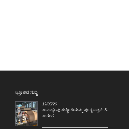
ಇತ್ತೀಚಿನ ಸುದ್ದಿ
19/05/26
ಸಾಮರ್ಥ್ಯವು ಸುಸ್ಥಿರತೆಯನ್ನು ಪೂರೈಸುತ್ತದೆ: 3-
...
ಸಾರಂಗ...