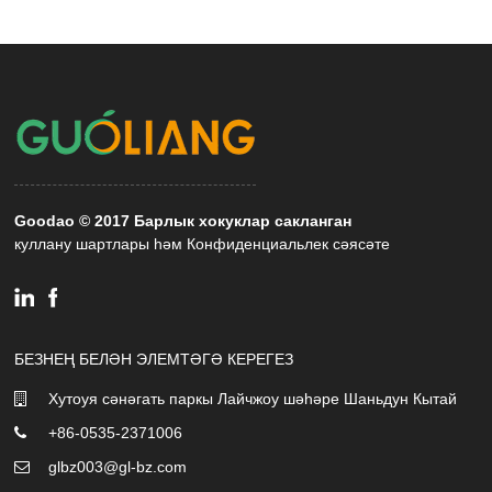
Goodao © 2017 Барлык хокуклар сакланган
куллану шартлары һәм Конфиденциальлек сәясәте
БЕЗНЕҢ БЕЛӘН ЭЛЕМТӘГӘ КЕРЕГЕЗ
Хутоуя сәнәгать паркы Лайчжоу шәһәре Шаньдун Кытай
+86-0535-2371006
glbz003@gl-bz.com