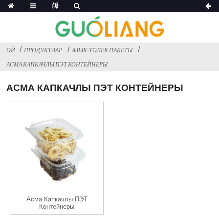
ӨЙ
ПРОДУКТЛАР
АЗЫК-ТӨЛЕК ПАКЕТЫ
АСМА КАПКАЧЛЫ ПЭТ КОНТЕЙНЕРЫ
АСМА КАПКАЧЛЫ ПЭТ КОНТЕЙНЕРЫ
Асма Капкачлы ПЭТ
Контейнеры