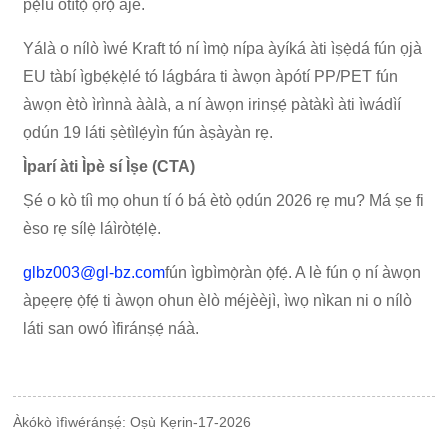
pẹ̀lú òtítọ́ ọrọ̀ ajé.
Yálà o nílò ìwé Kraft tó ní ìmọ̀ nípa àyíká àti ìṣẹ̀dá fún ọjà
EU tàbí ìgbẹ́kẹ̀lé tó lágbára ti àwọn àpótí PP/PET fún
àwọn ètò ìrìnnà ààlà, a ní àwọn irinṣẹ́ pàtàkì àti ìwádìí
ọdún 19 láti ṣètìlẹ́yìn fún àṣàyàn rẹ.
Ìparí àti Ìpè sí Ìṣe (CTA)
Ṣé o kò tíì mọ ohun tí ó bá ètò ọdún 2026 rẹ mu? Má ṣe fi
èso rẹ sílẹ̀ láìròtẹ́lẹ̀.
glbz003@gl-bz.com
fún ìgbìmọ̀ràn ọ̀fẹ́. A lè fún ọ ní àwọn
àpẹẹrẹ ọ̀fẹ́ ti àwọn ohun èlò méjèèjì, ìwọ nìkan ni o nílò
láti san owó ìfiránṣẹ́ náà.
Àkókò ìfìwéránṣẹ́: Oṣù Kẹrin-17-2026