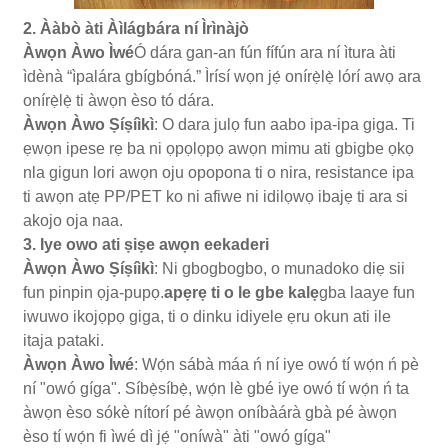
2. Ààbò àti Àìlágbára ní Ìrìnàjò
Àwọn Àwo Ìwé
Ó dára gan-an fún fífún ara ní ìtura àti
ìdènà “ìpalára gbígbóná.” Ìrísí wọn jẹ́ onírẹ̀lẹ̀ lórí awọ ara
onírẹ̀lẹ̀ ti àwọn èso tó dára.
Àwọn Àwo Ṣíṣíìkì
: O dara julọ fun aabo ipa-ipa giga. Ti
ẹwọn ipese rẹ ba ni ọpọlọpọ awọn mimu ati gbigbe ọkọ
nla gigun lori awọn oju opopona ti o nira, resistance ipa
ti awọn atẹ PP/PET ko ni afiwe ni idilọwọ ibajẹ ti ara si
akojo oja naa.
3. Iye owo ati ṣiṣe awọn eekaderi
Àwọn Àwo Ṣíṣíìkì
: Ni gbogbogbo, o munadoko diẹ sii
fun pinpin ọja-pupọ.
apẹrẹ ti o le gbe kalẹ
gba laaye fun
iwuwo ikojọpọ giga, ti o dinku idiyele ẹru okun ati ile
itaja pataki.
Àwọn Àwo Ìwé
: Wọ́n sábà máa ń ní iye owó tí wọ́n ń pè
ní "owó gíga". Síbẹ̀síbẹ̀, wọ́n lè gbé iye owó tí wọ́n ń ta
àwọn èso sókè nítorí pé àwọn oníbàárà gbà pé àwọn
èso tí wọ́n fi ìwé dì jẹ́ "oníwà" àti "owó gíga"