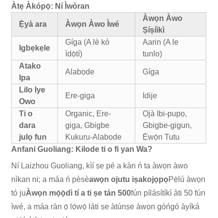
Àtẹ Àkópọ̀: Ní Ìwòran
Àwọn Àwo
Ẹ̀yà ara
Àwọn Àwo Ìwé
Ṣíṣíìkì
Gíga (A lè kó
Aarin (A le
Igbẹkẹle
ìdọ̀tí)
tunlo)
Atako
Alabọde
Gíga
Ipa
Lilo Iye
Ere-giga
Idije
Owo
Ti o
Organic, Ere-
Ọjà Ibi-pupọ,
dara
giga, Gbigbe
Gbigbe-gigun,
julọ fun
Kukuru-Alabọde
Ẹ̀wọ̀n Tutu
Anfani Guoliang: Kilode ti o fi yan Wa?
Ní Laizhou Guoliang, kìí ṣe pé a kàn ń ta àwọn àwo
nìkan ni; a máa ń pèsè
awọn ojutu iṣakojọpọ
Pẹ̀lú àwọn
tó ju
Àwọn mọ́ọ̀dì tí a ti ṣe tán 500
fún pílásítíkì àti 50 fún
ìwé, a máa ràn ọ́ lọ́wọ́ láti ṣe àtúnṣe àwọn góńgó àyíká