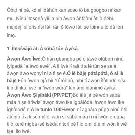
Òótọ́ ni pé, kò sí ìdáhùn kan ṣoṣo tó bá gbogbo nǹkan
mu. Nínú ìtọ́sọ́nà yìí, a pín àwọn àǹfààní àti àléébù
méjèèjì sí oríṣiríṣi láti ràn ọ́ lọ́wọ́ láti ṣe ìpinnu tó dá lórí
ìmọ̀.
1. Ìtẹ̀síwájú àti Àkóbá fún Àyíká
Àwọn Àwo Ìwé:
Ó hàn gbangba pé ó jáwé olúborí nínú
ìyípadà "aláwọ̀ ewé". A fi ìwé Kraft tí a lè tún ṣe ṣe é,
àwọn àwo wọ̀nyí ni a fi ṣe é.
Ó lè bàjẹ́ pátápátá, ó sì lè
bàjẹ́.
Fún àwọn ọjà bíi Yúróòpù, níbi tí àwọn ìfòfindè ṣíṣu
ti ń dínkù, ìwé ni “ìwọ̀n wúrà” fún àmì ìdánimọ̀ àyíká.
Àwọn Àwo Ṣíṣíbákì (PP/PET)
Bó tilẹ̀ jẹ́ pé wọ́n sábà
máa ń ṣe àríwísí àwọn àwo ike ìgbàlódé, àwọn àwo ike
ìgbàlódé ni
A le tunlo 100%
Wọ́n ní agbára púpọ̀ nínú ètò
àtúnlò tí a ti sé mọ́lẹ̀, wọ́n sì sábà máa ń ní ìwọ̀n erogba
tí ó kéré nígbà iṣẹ́ ìṣẹ̀dá nítorí pé lílo omi díẹ̀ ni wọ́n fi wé
iṣẹ́ lílo ìwé.