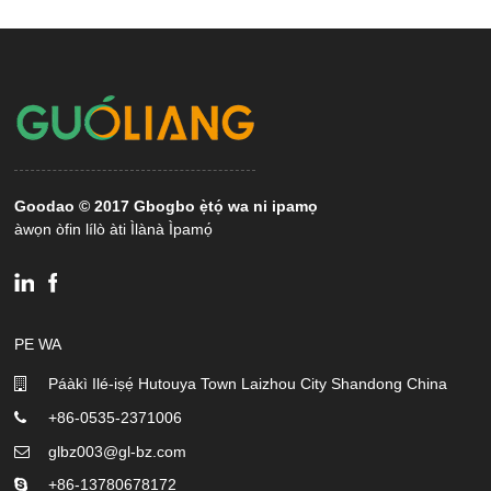
Goodao © 2017 Gbogbo ẹ̀tọ́ wa ni ipamọ
àwọn òfin lílò àti Ìlànà Ìpamọ́
PE WA
Páàkì Ilé-iṣẹ́ Hutouya Town Laizhou City Shandong China
+86-0535-2371006
glbz003@gl-bz.com
+86-13780678172