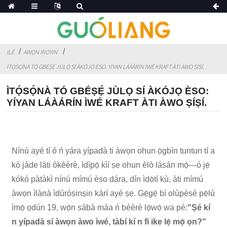
ILÉ
AWỌN IROYIN
ÌTỌ́SỌ́NÀ TÓ GBÉṢẸ́ JÙLỌ SÍ ÀKÓJỌ ÈSO: YÍYAN LÁÀÁRÍN ÌWÉ KRAFT ÀTI ÀWO ṢÍṢÍ.
ÌTỌ́SỌ́NÀ TÓ GBÉṢẸ́ JÙLỌ SÍ ÀKÓJỌ ÈSO:
YÍYAN LÁÀÁRÍN ÌWÉ KRAFT ÀTI ÀWO ṢÍṢÍ.
Nínú ayé tí ó ń yára yípadà ti àwọn ohun ọ̀gbìn tuntun tí a
kó jáde láti òkèèrè, ìdìpọ̀ kìí ṣe ohun èlò lásán mọ́—ó jẹ́
kókó pàtàkì nínú mímú èso dára, dín ìdọ̀tí kù, àti mímú
àwọn ìlànà ìdúróṣinṣin kárí ayé ṣẹ. Gẹ́gẹ́ bí olùpèsè pẹ̀lú
ìmọ̀ ọdún 19, wọ́n sábà máa ń béèrè lọ́wọ́ wa pé:
"Ṣé kí
n yípadà sí àwọn àwo ìwé, tàbí kí n fi ike lẹ̀ mọ́ ọn?"