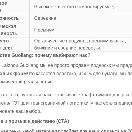
вое
Высокое качество (компостируемое)
е
очность
Середина
ческая
Премиум
вность
сего
Органические продукты, премиум-класса,
т для
ближние и средние перевозки.
тва Guoliang: почему выбирают нас?
 Laizhou Guoliang мы не просто продаем подносы; мы пре
товых форм
Что касается пластика, и 50% для бумаги, мы 
номической реальностью.
 от того, нужны ли вам экологичные крафт-бумаги для ры
ена/ПЭТ для трансграничной логистики, у нас есть специа
новать ваш выбор.
е и призыв к действию (CTA)
 уверены, какой материал подойдет для ваших планов на 20