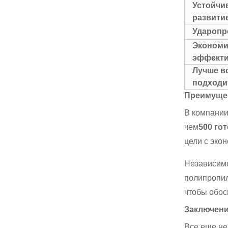
Устойчи
развити
Ударопр
Экономи
эффекти
Лучше в
подходи
Преимущес
В компании
чем
500 го
цели с эко
Независимо
полипропил
чтобы обос
Заключени
Все еще не