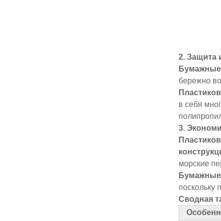
2. Защита
Бумажные
бережно во
Пластико
в себя мно
полипропил
3. Эконом
Пластико
конструкц
морские пе
Бумажные
поскольку 
Сводная т
Особенн