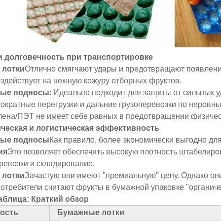
 и долговечность при транспортировке
 лотки
Отлично смягчают удары и предотвращают появление
здействует на нежную кожуру отборных фруктов.
вые подносы
: Идеально подходит для защиты от сильных у
гократные перегрузки и дальние грузоперевозки по неровны
ена/ПЭТ не имеет себе равных в предотвращении физичес
ическая и логистическая эффективность
вые подносы
Как правило, более экономически выгодно дл
ия
Это позволяет обеспечить высокую плотность штабелиров
ревозки и складирование.
 лотки
Зачастую они имеют "премиальную" цену. Однако он
потребители считают фрукты в бумажной упаковке "органиче
аблица: Краткий обзор
ость
Бумажные лотки