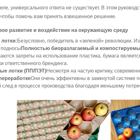
еле, универсального ответа не существует. В этом руково
 чтобы помочь вам принять взвешенное решение.
ивое развитие и воздействие на окружающую среду
лотки:
Безусловно, победитель в «зеленой» революции. И
и подносы
Полностью биоразлагаемый и компостируемы
чаются запреты на использование пластика, бумага являет
ки ответственного брендинга.
ые лотки (ПП/ПЭТ)
Несмотря на частую критику, совреме
переработке
Они очень эффективны в замкнутой системе 
 след в процессе производства благодаря меньшему потр