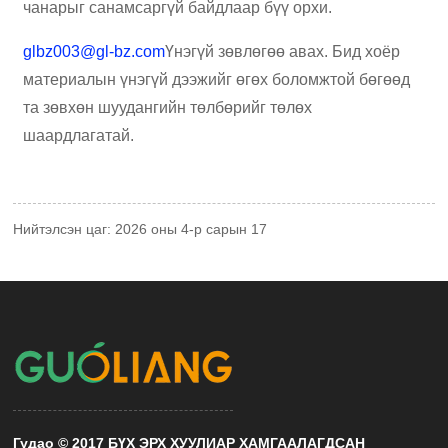
чанарыг санамсаргүй байдлаар бүү орхи.
glbz003@gl-bz.com
Үнэгүй зөвлөгөө авах. Бид хоёр
материалын үнэгүй дээжийг өгөх боломжтой бөгөөд
та зөвхөн шуудангийн төлбөрийг төлөх
шаардлагатай.
Нийтэлсэн цаг: 2026 оны 4-р сарын 17
Гудао © 2017 БҮХ ЭРХ ХУУЛИАР ХАМГААЛАГДСАН