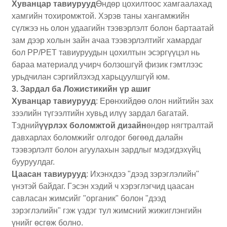
Хуванцар тавиурууд
Өндөр цохилтоос хамгаалахад
хамгийн тохиромжтой. Хэрэв таны хангамжийн
сүлжээ нь олон удаагийн тээвэрлэлт болон бартаатай
зам дээр холын зайн ачаа тээвэрлэлтийг хамардаг
бол PP/PET тавиуруудын цохилтын эсэргүүцэл нь
бараа материалд учирч болзошгүй физик гэмтлээс
урьдчилан сэргийлэхэд харьцуулшгүй юм.
3. Зардал ба Ложистикийн үр ашиг
Хуванцар тавиурууд
: Ерөнхийдөө олон нийтийн зах
зээлийн түгээлтийн хувьд илүү зардал багатай.
Тэдний
үүрлэх боломжтой дизайн
өндөр нягтралтай
давхарлах боломжийг олгодог бөгөөд далайн
тээвэрлэлт болон агуулахын зардлыг мэдэгдэхүйц
бууруулдаг.
Цаасан тавиурууд
: Ихэнхдээ "дээд зэрэглэлийн"
үнэтэй байдаг. Гэсэн хэдий ч хэрэглэгчид цаасан
савласан жимсийг "органик" болон "дээд
зэрэглэлийн" гэж үздэг тул жимсний жижиглэнгийн
үнийг өсгөж болно.