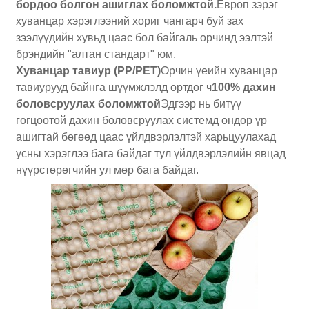
бордоо болгон ашиглах боломжтой.
Европ зэрэг
хуванцар хэрэглээний хориг чангарч буй зах
зээлүүдийн хувьд цаас бол байгаль орчинд ээлтэй
брэндийн "алтан стандарт" юм.
Хуванцар тавиур (PP/PET)
Орчин үеийн хуванцар
тавиурууд байнга шүүмжлэлд өртдөг ч
100% дахин
боловсруулах боломжтой
Эдгээр нь битүү
гогцоотой дахин боловсруулах системд өндөр үр
ашигтай бөгөөд цаас үйлдвэрлэлтэй харьцуулахад
усны хэрэглээ бага байдаг тул үйлдвэрлэлийн явцад
нүүрстөрөгчийн ул мөр бага байдаг.