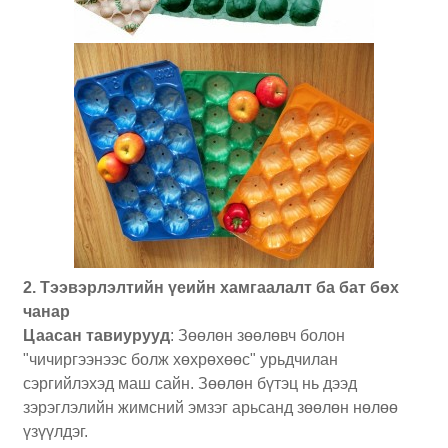
2. Тээвэрлэлтийн үеийн хамгаалалт ба бат бөх
чанар
Цаасан тавиурууд
: Зөөлөн зөөлөвч болон
"чичиргээнээс болж хөхрөхөөс" урьдчилан
сэргийлэхэд маш сайн. Зөөлөн бүтэц нь дээд
зэрэглэлийн жимсний эмзэг арьсанд зөөлөн нөлөө
үзүүлдэг.