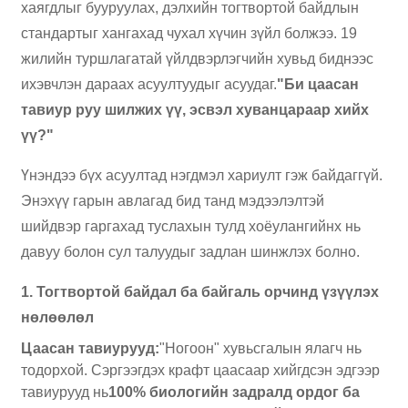
хаягдлыг бууруулах, дэлхийн тогтвортой байдлын
стандартыг хангахад чухал хүчин зүйл болжээ. 19
жилийн туршлагатай үйлдвэрлэгчийн хувьд биднээс
ихэвчлэн дараах асуултуудыг асуудаг.
"Би цаасан
тавиур руу шилжих үү, эсвэл хуванцараар хийх
үү?"
Үнэндээ бүх асуултад нэгдмэл хариулт гэж байдаггүй.
Энэхүү гарын авлагад бид танд мэдээлэлтэй
шийдвэр гаргахад туслахын тулд хоёулангийнх нь
давуу болон сул талуудыг задлан шинжлэх болно.
1. Тогтвортой байдал ба байгаль орчинд үзүүлэх
нөлөөлөл
Цаасан тавиурууд:
"Ногоон" хувьсгалын ялагч нь
тодорхой. Сэргээгдэх крафт цаасаар хийгдсэн эдгээр
тавиурууд нь
100% биологийн задралд ордог ба