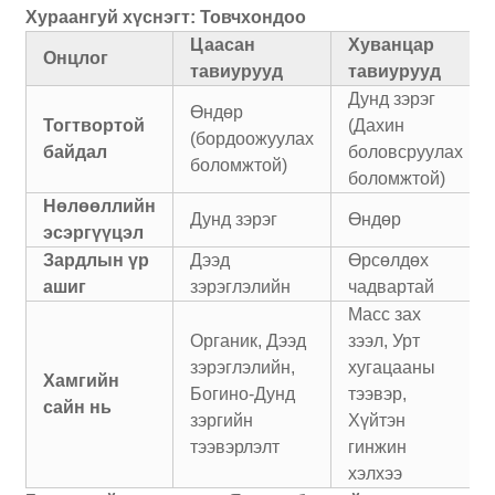
Хураангуй хүснэгт: Товчхондоо
Цаасан
Хуванцар
Онцлог
тавиурууд
тавиурууд
Дунд зэрэг
Өндөр
Тогтвортой
(Дахин
(бордоожуулах
байдал
боловсруулах
боломжтой)
боломжтой)
Нөлөөллийн
Дунд зэрэг
Өндөр
эсэргүүцэл
Зардлын үр
Дээд
Өрсөлдөх
ашиг
зэрэглэлийн
чадвартай
Масс зах
Органик, Дээд
зээл, Урт
зэрэглэлийн,
хугацааны
Хамгийн
Богино-Дунд
тээвэр,
сайн нь
зэргийн
Хүйтэн
тээвэрлэлт
гинжин
хэлхээ