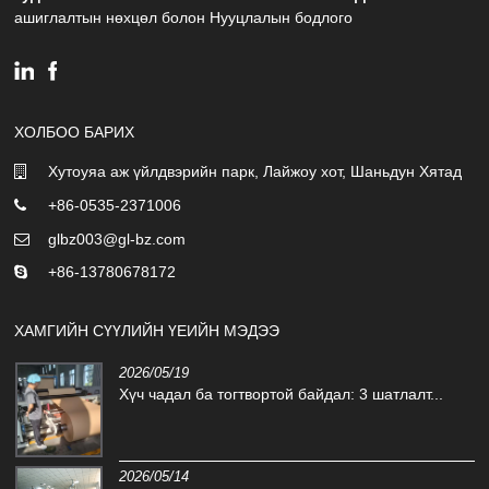
ашиглалтын нөхцөл болон Нууцлалын бодлого
ХОЛБОО БАРИХ
Хутоуяа аж үйлдвэрийн парк, Лайжоу хот, Шаньдун Хятад
+86-0535-2371006
glbz003@gl-bz.com
+86-13780678172
ХАМГИЙН СҮҮЛИЙН ҮЕИЙН МЭДЭЭ
2026/05/19
Хүч чадал ба тогтвортой байдал: 3 шатлалт...
2026/05/14