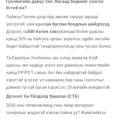
Гуолянгийн давуу тал: Яагаад биднийг сонгох
ёстой вэ?
Лайжоу Гуолян дээр бид зөвхөн тавиур зараад
зогсохгүй, хангадаг
сав баглаа боодлын шийдлүүд
.
Дээрээс нь
500 бэлэн хэв
хуванцар болон цаасны
хувьд 50% нь байгаль орчны зорилгыг эдийн засгийн
бодит байдалтай тэнцвэржүүлэхэд тань туслах болно.
Та Европын Холбооны зах зээлд зориулж Kraft
цаасны эко чадвар эсвэл хил дамнасан ложистикийн
хувьд PP/PET савны бат бөх найдвартай байдал
хэрэгтэй эсэхээс үл хамааран бид таны сонголтыг
дэмжих тусгай багаж хэрэгсэл, 19 жилийн өгөгдөлтэй.
Дүгнэлт ба Үйлдэлд Уриалах (CTA)
2026 оны төлөвлөгөөнд тань ямар материал
тохирохыг мэдэхгүй хэвээр байна уу? Жимснийхээ