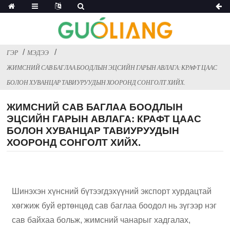
ГЭР
МЭДЭЭ
ЖИМСНИЙ САВ БАГЛАА БООДЛЫН ЭЦСИЙН ГАРЫН АВЛАГА: КРАФТ ЦААС
БОЛОН ХУВАНЦАР ТАВИУРУУДЫН ХООРОНД СОНГОЛТ ХИЙХ.
ЖИМСНИЙ САВ БАГЛАА БООДЛЫН
ЭЦСИЙН ГАРЫН АВЛАГА: КРАФТ ЦААС
БОЛОН ХУВАНЦАР ТАВИУРУУДЫН
ХООРОНД СОНГОЛТ ХИЙХ.
Шинэхэн хүнсний бүтээгдэхүүний экспорт хурдацтай
хөгжиж буй ертөнцөд сав баглаа боодол нь зүгээр нэг
сав байхаа больж, жимсний чанарыг хадгалах,