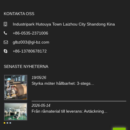
KONTAKTA OSS
Industripark Hutouya Town Laizhou City Shandong Kina
+86-0535-2371006
glbz003@gl-bz.com
+86-13780678172
SENASTE NYHETERNA
19/05/26
Styrka möter hållbarhet: 3-stegs...
2026-05-14
Från råmaterial till leverans: Avtäckning...