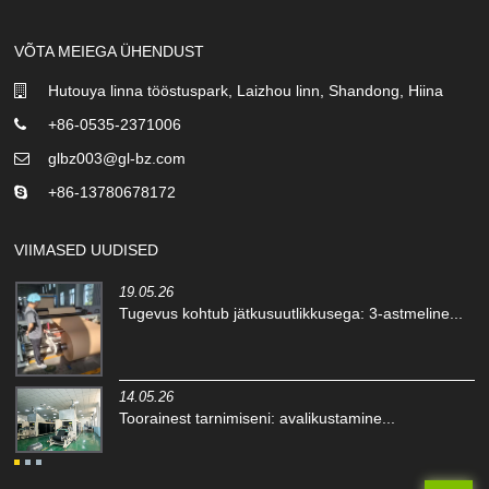
VÕTA MEIEGA ÜHENDUST
Hutouya linna tööstuspark, Laizhou linn, Shandong, Hiina
+86-0535-2371006
glbz003@gl-bz.com
+86-13780678172
VIIMASED UUDISED
19.05.26
Tugevus kohtub jätkusuutlikkusega: 3-astmeline...
14.05.26
Toorainest tarnimiseni: avalikustamine...