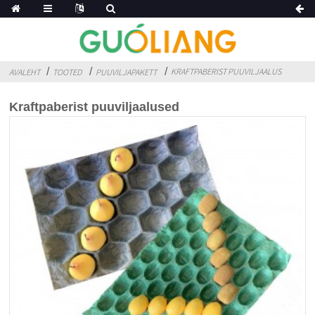
KRAFTPABERIST PUUVILJAALUS
AVALEHT
TOOTED
PUUVILJAPAKETT
Kraftpaberist puuviljaalused