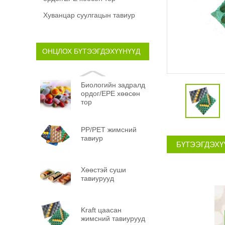
Хуванцар суулгацын тавиур
ОНЦЛОХ БҮТЭЭГДЭХҮҮНҮҮД
Биологийн задралд
ордог/EPE хөөсөн
тор
PP/PET жимсний
тавиур
БҮТЭЭГДЭХҮ
Хөөстэй суши
тавиурууд
Kraft цаасан
жимсний тавиурууд