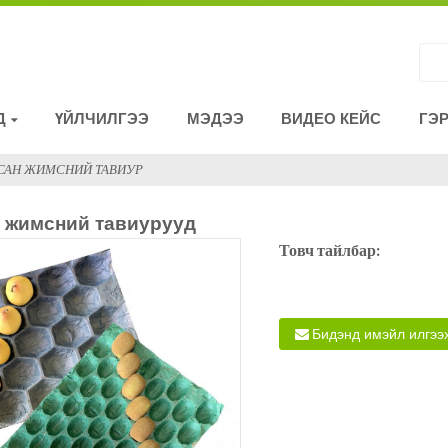
Д
ҮЙЛЧИЛГЭЭ
МЭДЭЭ
ВИДЕО КЕЙС
ГЭ
АСАН ЖИМСНИЙ ТАВИУР
н жимсний тавиурууд
Товч тайлбар:
Бидэнд имэйл илгээ