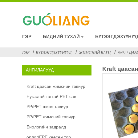
ГЭР
БИДНИЙ ТУХАЙ
БҮТЭЭГДЭХҮҮНҮҮ
KRAFT ЦА
ГЭР
БҮТЭЭГДЭХҮҮНҮҮД
ЖИМСНИЙ БАГЦ
Kraft цааса
АНГИЛАЛУУД
Kraft цаасан жимсний тавиур
Нугастай тагтай PET сав
PP/PET шинэ тавиур
PP/PET жимсний тавиур
Биологийн задралд
ордог/EPE хөөсөн тор