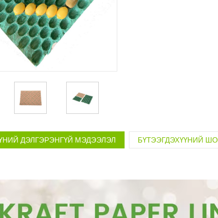
ҮНИЙ ДЭЛГЭРЭНГҮЙ МЭДЭЭЛЭЛ
БҮТЭЭГДЭХҮҮНИЙ Ш