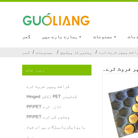
مات
مصنوعات
ہمارے بارے میں
گھر
افٹ پیپر فروٹ ٹرے
پھلوں کا پیکیج
مصنوعات
گھر
ر فروٹ ٹرے۔
زمرہ جات
کرافٹ پیپر فروٹ ٹرے
Hinged ڑککن PET کنٹینر
PP/PET تازہ ٹرے
PP/PET پھلوں کی ٹرے
بایوڈیگریڈیبل/ای پی ای فوم
نیٹ