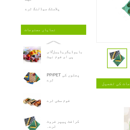
پلاسٹک سیڈلنگ ٹرے
نمایاں مصنوعات
بایوڈیگریڈیبل/ای
پی ای فوم نیٹ
PP/PET پھلوں کی
ٹرے
ات کی تفصیل
فوم سشی ٹرے
کرافٹ پیپر فروٹ
ٹرے۔