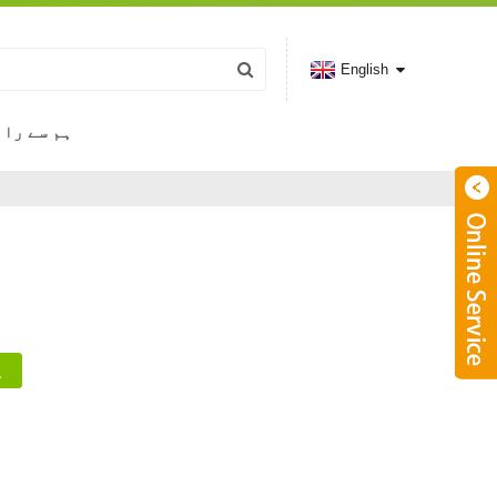
English
ہم سے را
ہ