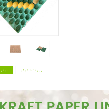
پروڈکٹ ٹیگز
مصنوع