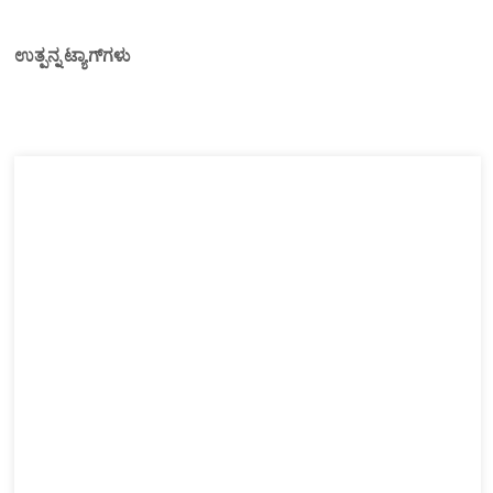
ಉತ್ಪನ್ನ ಟ್ಯಾಗ್‌ಗಳು