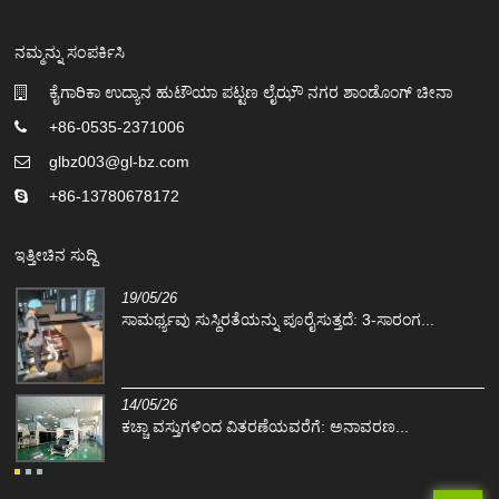
ನಮ್ಮನ್ನು ಸಂಪರ್ಕಿಸಿ
ಕೈಗಾರಿಕಾ ಉದ್ಯಾನ ಹುಟೌಯಾ ಪಟ್ಟಣ ಲೈಝೌ ನಗರ ಶಾಂಡೊಂಗ್ ಚೀನಾ
+86-0535-2371006
glbz003@gl-bz.com
+86-13780678172
ಇತ್ತೀಚಿನ ಸುದ್ದಿ
19/05/26
ಸಾಮರ್ಥ್ಯವು ಸುಸ್ಥಿರತೆಯನ್ನು ಪೂರೈಸುತ್ತದೆ: 3-ಸಾರಂಗ...
14/05/26
ಕಚ್ಚಾ ವಸ್ತುಗಳಿಂದ ವಿತರಣೆಯವರೆಗೆ: ಅನಾವರಣ...