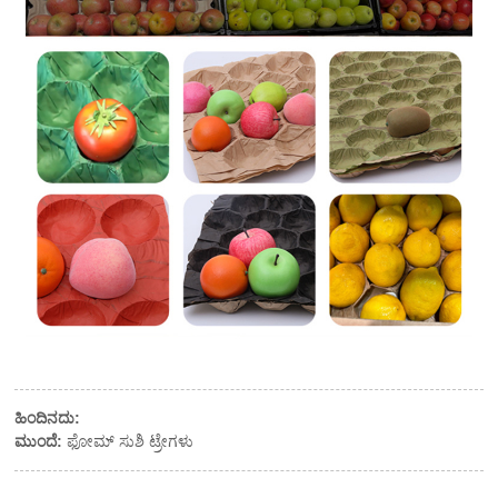
ಹಿಂದಿನದು:
ಮುಂದೆ:
ಫೋಮ್ ಸುಶಿ ಟ್ರೇಗಳು