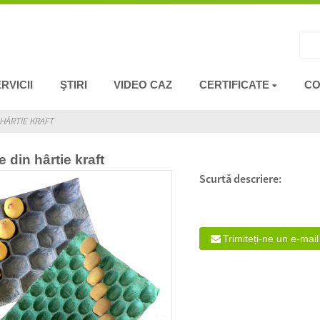
RVICII
ŞTIRI
VIDEO CAZ
CERTIFICATE
CO
 HÂRTIE KRAFT
e din hârtie kraft
Scurtă descriere:
Trimiteți-ne un e-mail