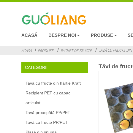
ACASĂ
DESPRE NOI
PRODUSE
SE
TAVĂ CU FRUCTE DIN
ACASĂ
PRODUSE
PACHET DE FRUCTE
Tăvi de fruct
CATEGORII
Tavă cu fructe din hârtie Kraft
Recipient PET cu capac
articulat
Tavă proaspătă PP/PET
Tavă cu fructe PP/PET
Plasă din spumă