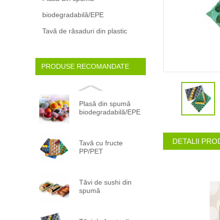
biodegradabilă/EPE
Tavă de răsaduri din plastic
PRODUSE RECOMANDATE
Plasă din spumă
biodegradabilă/EPE
DETALII PR
Tavă cu fructe
PP/PET
Tăvi de sushi din
spumă